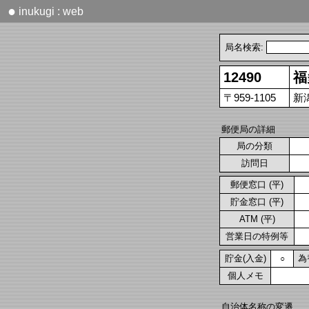
●
inukugi : web
局名検索:
12490
福
〒959-1105
新
郵便局の詳細
局の分類
訪問日
郵便窓口 (平)
貯金窓口 (平)
ATM (平)
営業日の特例等
貯金(入金)
為
○
個人メモ
自治体名称の変遷