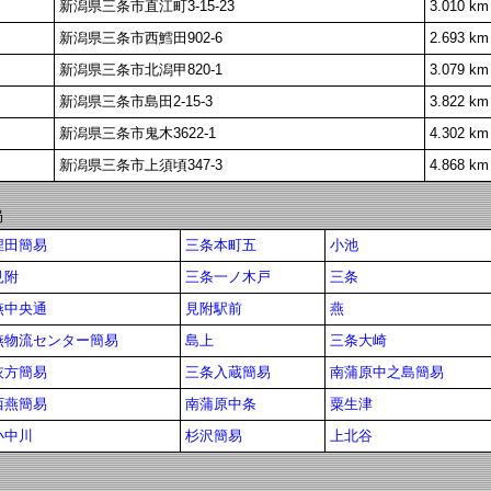
新潟県三条市直江町3-15-23
3.010 km
新潟県三条市西鱈田902-6
2.693 km
新潟県三条市北潟甲820-1
3.079 km
新潟県三条市島田2-15-3
3.822 km
新潟県三条市鬼木3622-1
4.302 km
新潟県三条市上須頃347-3
4.868 km
局
埋田簡易
三条本町五
小池
見附
三条一ノ木戸
三条
燕中央通
見附駅前
燕
燕物流センター簡易
島上
三条大崎
灰方簡易
三条入蔵簡易
南蒲原中之島簡易
西燕簡易
南蒲原中条
粟生津
小中川
杉沢簡易
上北谷