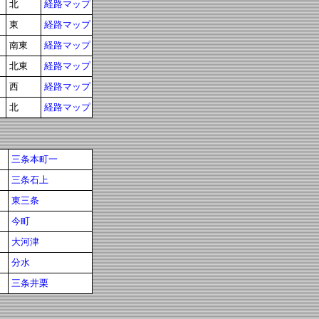
北
経路マップ
東
経路マップ
南東
経路マップ
北東
経路マップ
西
経路マップ
北
経路マップ
三条本町一
三条石上
東三条
今町
大河津
分水
三条井栗