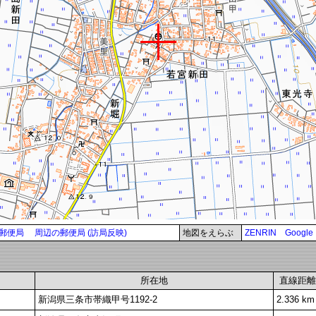
郵便局
周辺の郵便局 (訪局反映)
地図をえらぶ
ZENRIN
Google
所在地
直線距離
新潟県三条市帯織甲号1192-2
2.336 km