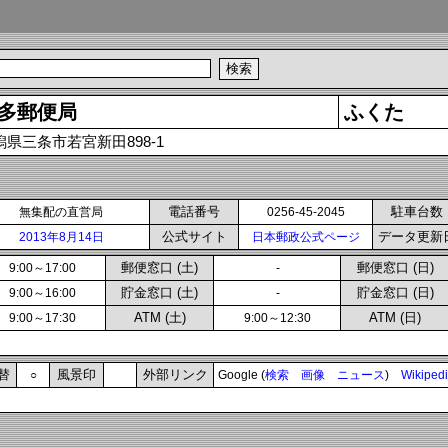
多郵便局
ふくた
潟県三条市若宮新田898-1
電話番号
駐車台数
無集配の直営局
0256-45-2045
公式サイト
データ更新
2013年8月14日
日本郵政公式ページ
郵便窓口 (土)
郵便窓口 (日)
9:00～17:00
-
貯金窓口 (土)
貯金窓口 (日)
9:00～16:00
-
ATM (土)
ATM (日)
9:00～17:30
9:00～12:30
替
風景印
外部リンク
○
Google (
検索
画像
ニュース
)
Wikiped