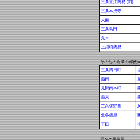
三条直江簡易 (閉)
三条本成寺
大面
三条島田
鬼木
上須頃簡易
その他の近隣の郵便
三条四日町
燕南
見附南本町
燕東
三条塚野目
北谷簡易
下田
同名の郵便局