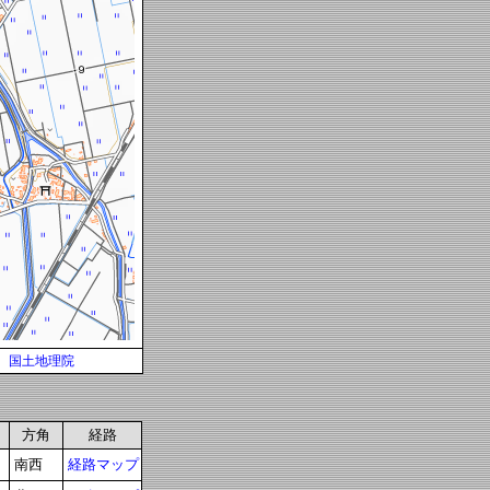
国土地理院
方角
経路
南西
経路マップ