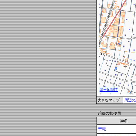
大きなマップ
周辺の
近隣の郵便局
局名
帯織