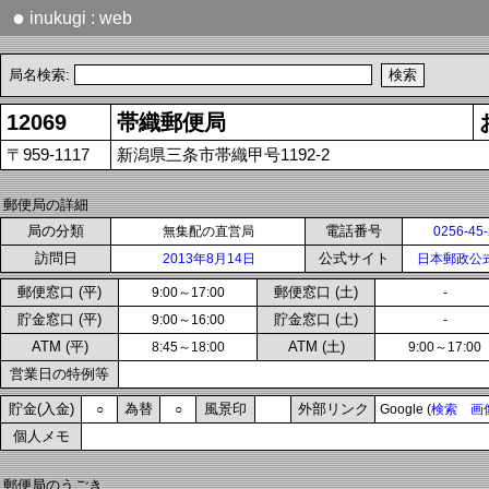
●
inukugi : web
局名検索:
12069
帯織郵便局
〒959-1117
新潟県三条市帯織甲号1192-2
郵便局の詳細
局の分類
電話番号
無集配の直営局
0256-45
訪問日
公式サイト
2013年8月14日
日本郵政公
郵便窓口 (平)
郵便窓口 (土)
9:00～17:00
-
貯金窓口 (平)
貯金窓口 (土)
9:00～16:00
-
ATM (平)
ATM (土)
8:45～18:00
9:00～17:00
営業日の特例等
貯金(入金)
為替
風景印
外部リンク
○
○
Google (
検索
画
個人メモ
郵便局のうごき