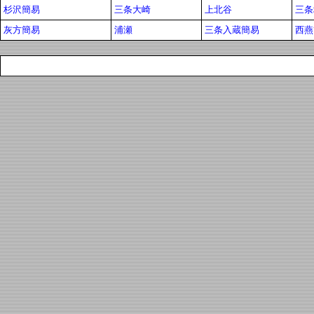
杉沢簡易
三条大崎
上北谷
三条
灰方簡易
浦瀬
三条入蔵簡易
西燕