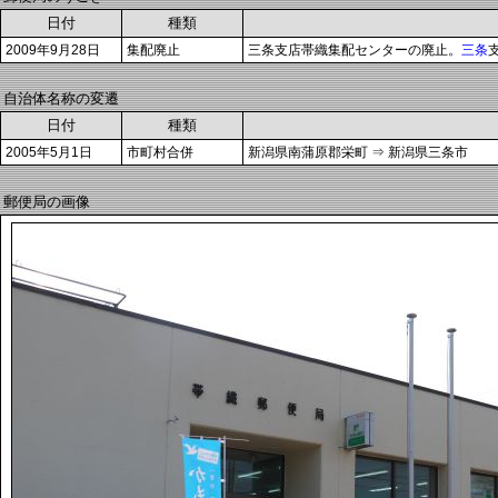
日付
種類
2009年9月28日
集配廃止
三条支店帯織集配センターの廃止。
三条
自治体名称の変遷
日付
種類
2005年5月1日
市町村合併
新潟県南蒲原郡栄町 ⇒ 新潟県三条市
郵便局の画像