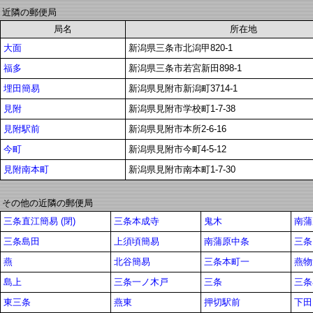
近隣の郵便局
局名
所在地
大面
新潟県三条市北潟甲820-1
福多
新潟県三条市若宮新田898-1
埋田簡易
新潟県見附市新潟町3714-1
見附
新潟県見附市学校町1-7-38
見附駅前
新潟県見附市本所2-6-16
今町
新潟県見附市今町4-5-12
見附南本町
新潟県見附市南本町1-7-30
その他の近隣の郵便局
三条直江簡易 (閉)
三条本成寺
鬼木
南蒲
三条島田
上須頃簡易
南蒲原中条
三条
燕
北谷簡易
三条本町一
燕物
島上
三条一ノ木戸
三条
三条
東三条
燕東
押切駅前
下田