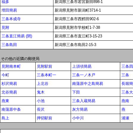
福多
新潟県三条市若宮新田898-1
埋田簡易
新潟県見附市新潟町3714-1
三条本成寺
新潟県三条市西鱈田902-6
見附
新潟県見附市学校町1-7-38
三条直江簡易 (閉)
新潟県三条市直江町3-15-23
三条島田
新潟県三条市島田2-15-3
その他の近隣の郵便局
見附南本町
見附駅前
上須頃簡易
三条四
今町
三条本町一
三条一ノ木戸
三条
杉沢簡易
上北谷
南蒲原中之島簡易
長堀簡
北谷簡易
鬼木
下田
三条大
燕東
小池
三条入蔵簡易
燕南
南蒲原中条
長沢
灰方簡易
燕
島上
押切駅前
小中川
浦瀬