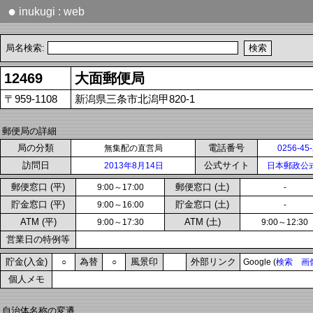
●
inukugi : web
局名検索:
12469
大面郵便局
〒959-1108
新潟県三条市北潟甲820-1
郵便局の詳細
局の分類
電話番号
無集配の直営局
0256-45
訪問日
公式サイト
2013年8月14日
日本郵政公
郵便窓口 (平)
郵便窓口 (土)
9:00～17:00
-
貯金窓口 (平)
貯金窓口 (土)
9:00～16:00
-
ATM (平)
ATM (土)
9:00～17:30
9:00～12:30
営業日の特例等
貯金(入金)
為替
風景印
外部リンク
○
○
Google (
検索
画
個人メモ
自治体名称の変遷