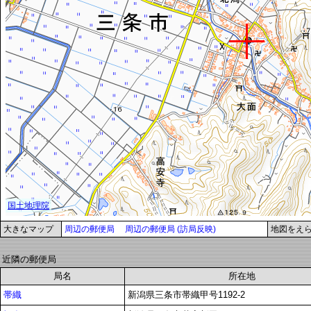
大きなマップ
周辺の郵便局
周辺の郵便局 (訪局反映)
地図をえ
近隣の郵便局
局名
所在地
帯織
新潟県三条市帯織甲号1192-2