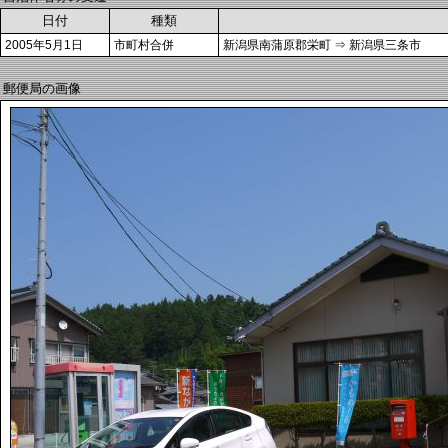
日付
種類
2005年5月1日
市町村合併
新潟県南蒲原郡栄町 ⇒ 新潟県三条市
郵便局の画像