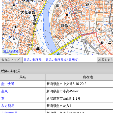
大きなマップ
周辺の郵便局
周辺の郵便局 (訪局反映)
地図をえ
近隣の郵便局
局名
所在地
燕中央通
新潟県燕市中央通3-10-20-2
燕東
新潟県燕市小高4549-8
燕
新潟県燕市白山町1-1-6
灰方簡易
新潟県燕市灰方1