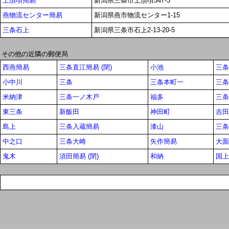
上須頃簡易
新潟県三条市上須頃347-3
燕物流センター簡易
新潟県燕市物流センター1-15
三条石上
新潟県三条市石上2-13-20-5
その他の近隣の郵便局
西燕簡易
三条直江簡易 (閉)
小池
三条
小中川
三条
三条本町一
三条
米納津
三条一ノ木戸
福多
三条
東三条
新飯田
神田町
吉田
島上
三条入蔵簡易
漆山
三条
中之口
三条大崎
矢作簡易
大面
鬼木
須田簡易 (閉)
和納
国上