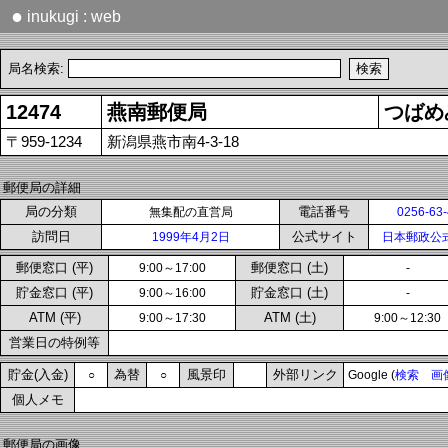
●
inukugi : web
局名検索:
12474
燕南郵便局
つばめ
〒959-1234
新潟県燕市南4-3-18
郵便局の詳細
局の分類
電話番号
無集配の直営局
0256-63
訪問日
公式サイト
1999年4月2日
日本郵政公
郵便窓口 (平)
郵便窓口 (土)
9:00～17:00
-
貯金窓口 (平)
貯金窓口 (土)
9:00～16:00
-
ATM (平)
ATM (土)
9:00～17:30
9:00～12:30
営業日の特例等
貯金(入金)
為替
風景印
外部リンク
○
○
Google (
検索
画
個人メモ
郵便局の画像