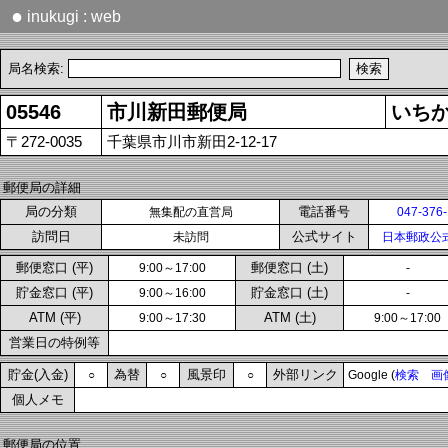
●
inukugi : web
局名検索:
05546
市川新田郵便局
いち
〒272-0035
千葉県市川市新田2-12-17
郵便局の詳細
局の分類
電話番号
無集配の直営局
047-376
訪問日
公式サイト
未訪問
日本郵政公
郵便窓口 (平)
郵便窓口 (土)
9:00～17:00
-
貯金窓口 (平)
貯金窓口 (土)
9:00～16:00
-
ATM (平)
ATM (土)
9:00～17:30
9:00～17:00
営業日の特例等
貯金(入金)
為替
風景印
外部リンク
○
○
○
Google (
検索
画
個人メモ
郵便局の位置