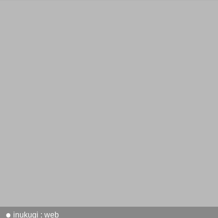
●
inukugi : web