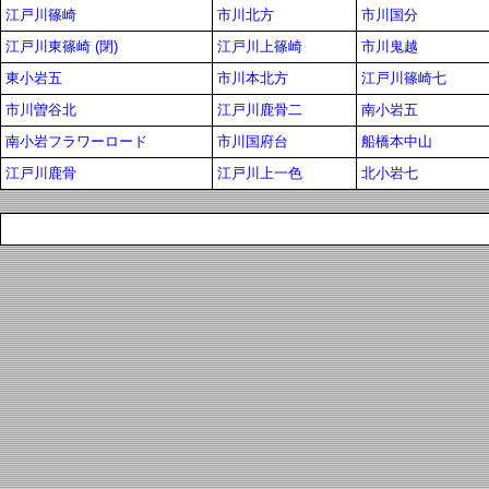
江戸川篠崎
市川北方
市川国分
江戸川東篠崎 (閉)
江戸川上篠崎
市川鬼越
東小岩五
市川本北方
江戸川篠崎七
市川曽谷北
江戸川鹿骨二
南小岩五
南小岩フラワーロード
市川国府台
船橋本中山
江戸川鹿骨
江戸川上一色
北小岩七