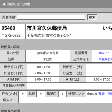
●
inukugi : web
局名検索:
05460
市川宮久保郵便局
い
〒272-0822
千葉県市川市宮久保3-14-7
郵便局の詳細
局の分類
電話番号
無集配の直営局
047-371
訪問日
公式サイト
未訪問
日本郵政公
郵便窓口 (平)
郵便窓口 (土)
9:00～17:00
-
貯金窓口 (平)
貯金窓口 (土)
9:00～16:00
-
ATM (平)
ATM (土)
9:00～17:30
9:00～17:00
営業日の特例等
貯金(入金)
為替
風景印
外部リンク
○
○
○
Google (
検索
画
個人メモ
郵便局の位置