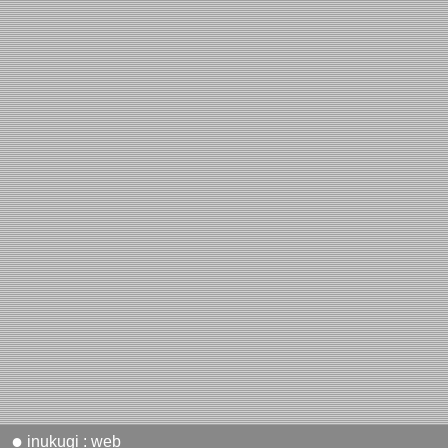
●
inukugi : web