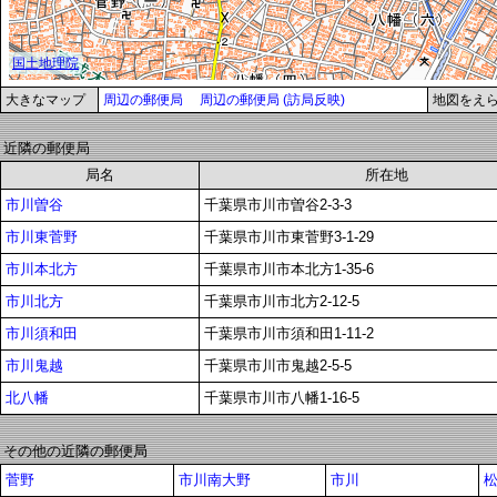
大きなマップ
周辺の郵便局
周辺の郵便局 (訪局反映)
地図をえ
近隣の郵便局
局名
所在地
市川曽谷
千葉県市川市曽谷2-3-3
市川東菅野
千葉県市川市東菅野3-1-29
市川本北方
千葉県市川市本北方1-35-6
市川北方
千葉県市川市北方2-12-5
市川須和田
千葉県市川市須和田1-11-2
市川鬼越
千葉県市川市鬼越2-5-5
北八幡
千葉県市川市八幡1-16-5
その他の近隣の郵便局
菅野
市川南大野
市川