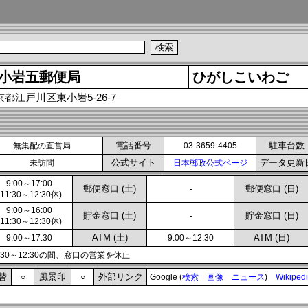
小岩五郵便局
ひがしこいわご
京都江戸川区東小岩5-26-7
電話番号
駐車台数
無集配の直営局
03-3659-4405
公式サイト
データ更新
未訪問
日本郵政公式ページ
9:00～17:00
郵便窓口 (土)
郵便窓口 (日)
-
(11:30～12:30休)
9:00～16:00
貯金窓口 (土)
貯金窓口 (日)
-
(11:30～12:30休)
ATM (土)
ATM (日)
9:00～17:30
9:00～12:30
1:30～12:30の間、窓口の営業を休止
替
風景印
外部リンク
○
○
Google (
検索
画像
ニュース
)
Wikiped