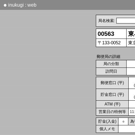
●
inukugi : web
局名検索:
00563
東
〒133-0052
東
郵便局の詳細
局の分類
訪問日
郵便窓口 (平)
貯金窓口 (平)
ATM (平)
営業日の特例等
1
貯金(入金)
為
○
個人メモ