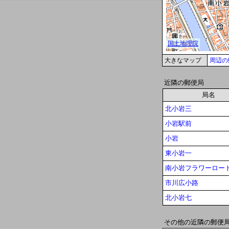
大きなマップ
周辺の
近隣の郵便局
局名
北小岩三
小岩駅前
小岩
東小岩一
南小岩フラワーロー
市川広小路
北小岩七
その他の近隣の郵便