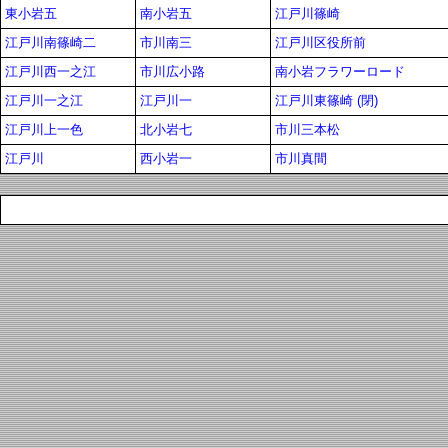
東小岩五
南小岩五
江戸川篠崎
江戸川南篠崎二
市川南三
江戸川区役所前
江戸川西一之江
市川広小路
南小岩フラワーロード
江戸川一之江
江戸川一
江戸川東篠崎 (閉)
江戸川上一色
北小岩七
市川三本松
江戸川
西小岩一
市川真間