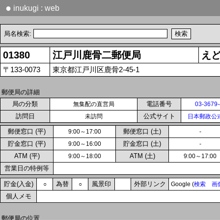
●
inukugi : web
局名検索:
01380
江戸川鹿骨二郵便局
え
〒133-0073
東京都江戸川区鹿骨2-45-1
郵便局の詳細
局の分類
電話番号
無集配の直営局
03-3679
訪問日
公式サイト
未訪問
日本郵政公
郵便窓口 (平)
郵便窓口 (土)
9:00～17:00
-
貯金窓口 (平)
貯金窓口 (土)
9:00～16:00
-
ATM (平)
ATM (土)
9:00～18:00
9:00～17:00
営業日の特例等
貯金(入金)
為替
風景印
外部リンク
○
○
Google (
検索
画
個人メモ
郵便局の位置