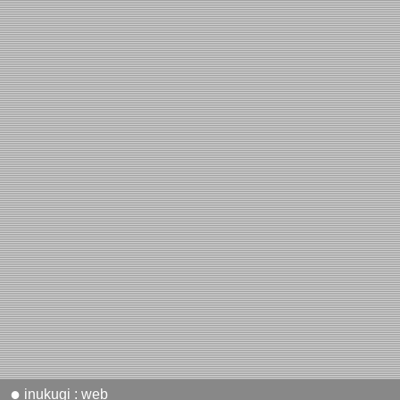
●
inukugi : web