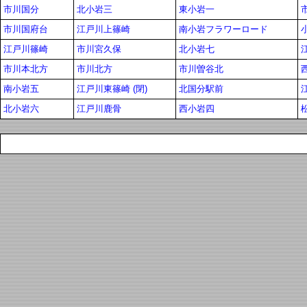
市川国分
北小岩三
東小岩一
市川国府台
江戸川上篠崎
南小岩フラワーロード
江戸川篠崎
市川宮久保
北小岩七
市川本北方
市川北方
市川曽谷北
南小岩五
江戸川東篠崎 (閉)
北国分駅前
北小岩六
江戸川鹿骨
西小岩四