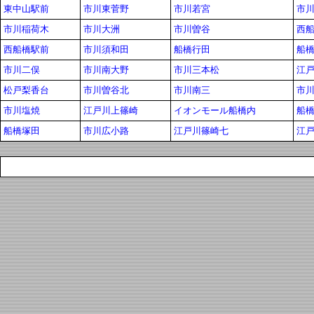
東中山駅前
市川東菅野
市川若宮
市
市川稲荷木
市川大洲
市川曽谷
西
西船橋駅前
市川須和田
船橋行田
船
市川二俣
市川南大野
市川三本松
江
松戸梨香台
市川曽谷北
市川南三
市
市川塩焼
江戸川上篠崎
イオンモール船橋内
船
船橋塚田
市川広小路
江戸川篠崎七
江