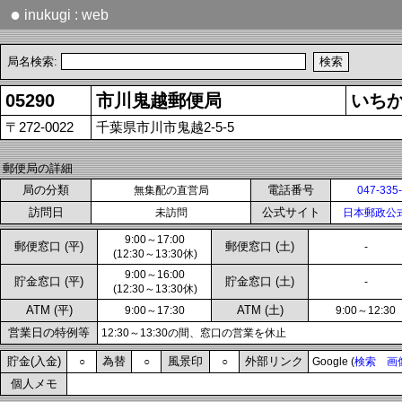
●
inukugi : web
局名検索:
05290
市川鬼越郵便局
いち
〒272-0022
千葉県市川市鬼越2-5-5
郵便局の詳細
局の分類
電話番号
無集配の直営局
047-335
訪問日
公式サイト
未訪問
日本郵政公
9:00～17:00
郵便窓口 (平)
郵便窓口 (土)
-
(12:30～13:30休)
9:00～16:00
貯金窓口 (平)
貯金窓口 (土)
-
(12:30～13:30休)
ATM (平)
ATM (土)
9:00～17:30
9:00～12:30
営業日の特例等
12:30～13:30の間、窓口の営業を休止
貯金(入金)
為替
風景印
外部リンク
○
○
○
Google (
検索
画
個人メモ