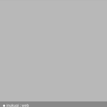
●
inukugi : web