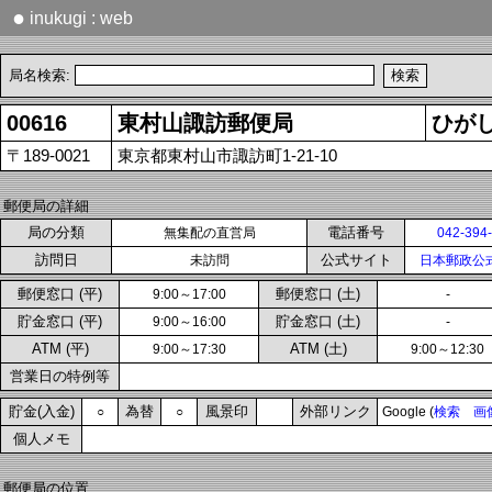
●
inukugi : web
局名検索:
00616
東村山諏訪郵便局
ひが
〒189-0021
東京都東村山市諏訪町1-21-10
郵便局の詳細
局の分類
電話番号
無集配の直営局
042-394
訪問日
公式サイト
未訪問
日本郵政公
郵便窓口 (平)
郵便窓口 (土)
9:00～17:00
-
貯金窓口 (平)
貯金窓口 (土)
9:00～16:00
-
ATM (平)
ATM (土)
9:00～17:30
9:00～12:30
営業日の特例等
貯金(入金)
為替
風景印
外部リンク
○
○
Google (
検索
画
個人メモ
郵便局の位置