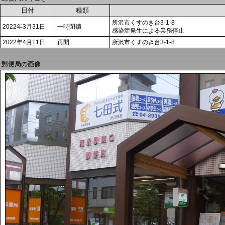
日付
種類
所沢市くすのき台3-1-8
2022年3月31日
一時閉鎖
感染症発生による業務停止
2022年4月11日
再開
所沢市くすのき台3-1-8
郵便局の画像