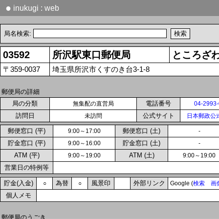
●
inukugi : web
局名検索:
03592
所沢駅東口郵便局
ところざ
〒359-0037
埼玉県所沢市くすのき台3-1-8
郵便局の詳細
局の分類
電話番号
無集配の直営局
04-2993
訪問日
公式サイト
未訪問
日本郵政公
郵便窓口 (平)
郵便窓口 (土)
9:00～17:00
-
貯金窓口 (平)
貯金窓口 (土)
9:00～16:00
-
ATM (平)
ATM (土)
9:00～19:00
9:00～19:00
営業日の特例等
貯金(入金)
為替
風景印
外部リンク
○
○
Google (
検索
画
個人メモ
郵便局のうごき