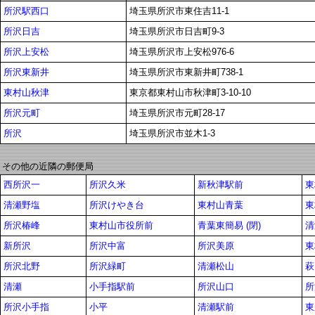
所沢駅西口
埼玉県所沢市東住吉11-1
所沢日吉
埼玉県所沢市日吉町9-3
所沢上安松
埼玉県所沢市上安松976-6
所沢東新井
埼玉県所沢市東新井町738-1
東村山秋津
東京都東村山市秋津町3-10-10
所沢元町
埼玉県所沢市元町28-17
所沢
埼玉県所沢市並木1-3
その他の近隣の郵便局
西所沢一
所沢久米
新秋津駅前
東
清瀬野塩
所沢けやき台
東村山青葉
東
所沢椿峰
東村山市役所前
青葉東簡易 (閉)
清
新所沢
所沢中富
所沢美原
東
所沢北野
所沢緑町
清瀬松山
萩
清瀬
小手指駅前
所沢山口
所
所沢小手指
小平
清瀬駅前
東