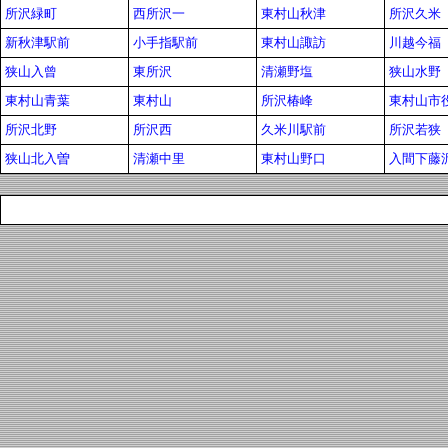
所沢緑町
西所沢一
東村山秋津
所沢久米
新秋津駅前
小手指駅前
東村山諏訪
川越今福
狭山入曾
東所沢
清瀬野塩
狭山水野
東村山青葉
東村山
所沢椿峰
東村山市
所沢北野
所沢西
久米川駅前
所沢若狭
狭山北入曽
清瀬中里
東村山野口
入間下藤