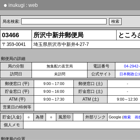
●
inukugi : web
局名検索:
03466
所沢中新井郵便局
ところ
〒359-0041
埼玉県所沢市中新井4-27-7
郵便局の詳細
局の分類
電話番号
無集配の直営局
04-2942
訪問日
公式サイト
未訪問
日本郵政公
郵便窓口 (平)
郵便窓口 (土)
9:00～17:00
-
貯金窓口 (平)
貯金窓口 (土)
9:00～16:00
-
ATM (平)
ATM (土)
9:00～17:30
9:00～12:30
営業日の特例等
貯金(入金)
為替
風景印
外部リンク
○
○
Google (
検索
画
個人メモ
郵便局の位置