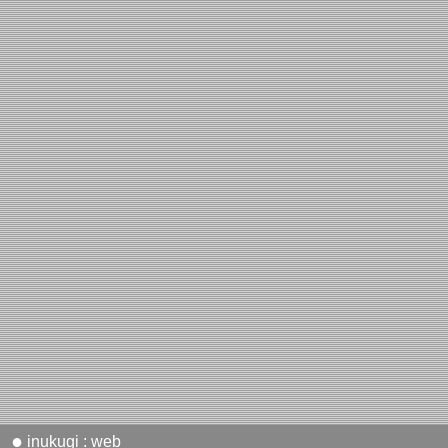
●
inukugi : web