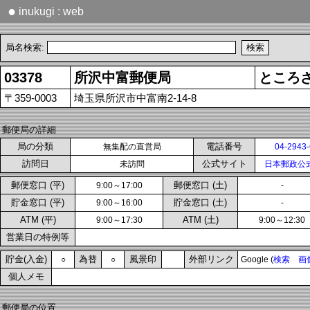
●
inukugi : web
局名検索:
03378
所沢中富郵便局
ところ
〒359-0003
埼玉県所沢市中富南2-14-8
郵便局の詳細
局の分類
電話番号
無集配の直営局
04-2943
訪問日
公式サイト
未訪問
日本郵政公
郵便窓口 (平)
郵便窓口 (土)
9:00～17:00
-
貯金窓口 (平)
貯金窓口 (土)
9:00～16:00
-
ATM (平)
ATM (土)
9:00～17:30
9:00～12:30
営業日の特例等
貯金(入金)
為替
風景印
外部リンク
○
○
Google (
検索
画
個人メモ
郵便局の位置