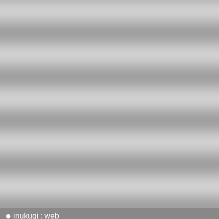
●
inukugi : web