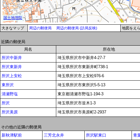
大きなマップ
周辺の郵便局
周辺の郵便局 (訪局反映)
地図をえ
近隣の郵便局
局名
所在地
所沢中新井
埼玉県所沢市中新井4-27-7
所沢東新井
埼玉県所沢市東新井町738-1
所沢上安松
埼玉県所沢市上安松976-6
東所沢
埼玉県所沢市東所沢5-5-13
清瀬野塩
東京都清瀬市野塩1-194-3
所沢
埼玉県所沢市並木1-3
所沢美原
埼玉県所沢市美原町2-2937
その他の近隣の郵便局
新秋津駅前
三芳北永井
所沢駅東口
青葉