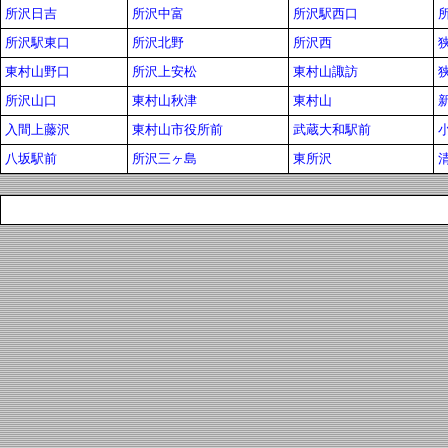
所沢日吉
所沢中富
所沢駅西口
所沢駅東口
所沢北野
所沢西
東村山野口
所沢上安松
東村山諏訪
所沢山口
東村山秋津
東村山
入間上藤沢
東村山市役所前
武蔵大和駅前
八坂駅前
所沢三ヶ島
東所沢