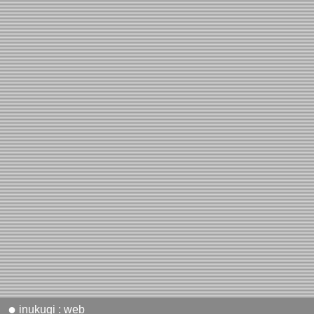
●
inukugi : web