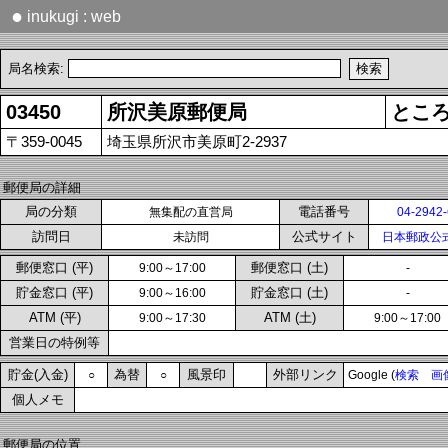
●
inukugi : web
局名検索:
03450
所沢美原郵便局
とこ
〒359-0045
埼玉県所沢市美原町2-2937
郵便局の詳細
局の分類
電話番号
無集配の直営局
04-2942
訪問日
公式サイト
未訪問
日本郵政公
郵便窓口 (平)
郵便窓口 (土)
9:00～17:00
-
貯金窓口 (平)
貯金窓口 (土)
9:00～16:00
-
ATM (平)
ATM (土)
9:00～17:30
9:00～17:00
営業日の特例等
貯金(入金)
為替
風景印
外部リンク
○
○
Google (
検索
画
個人メモ
郵便局の位置