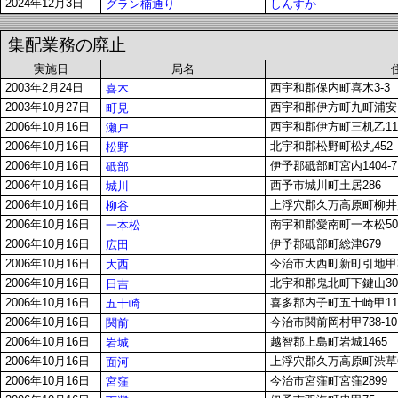
2024年12月3日
グラン楠通り
しんすか
集配業務の廃止
実施日
局名
2003年2月24日
西宇和郡保内町喜木3-3
喜木
2003年10月27日
西宇和郡伊方町九町浦安1-1
町見
2006年10月16日
西宇和郡伊方町三机乙11
瀬戸
2006年10月16日
北宇和郡松野町松丸452
松野
2006年10月16日
伊予郡砥部町宮内1404-7
砥部
2006年10月16日
西予市城川町土居286
城川
2006年10月16日
上浮穴郡久万高原町柳井川
柳谷
2006年10月16日
南宇和郡愛南町一本松505
一本松
2006年10月16日
伊予郡砥部町総津679
広田
2006年10月16日
今治市大西町新町引地甲3
大西
2006年10月16日
北宇和郡鬼北町下鍵山30
日吉
2006年10月16日
喜多郡内子町五十崎甲11
五十崎
2006年10月16日
今治市関前岡村甲738-10
関前
2006年10月16日
越智郡上島町岩城1465
岩城
2006年10月16日
上浮穴郡久万高原町渋草63
面河
2006年10月16日
今治市宮窪町宮窪2899
宮窪