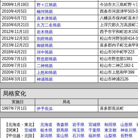
2009年1月19日
今治市大三島町野々江
野々江簡易
2010年4月5日
西条市河原津甲503-3
楠河簡易
2010年6月7日
八幡浜市保内町喜木津2-
喜木津簡易
2010年6月21日
上浮穴郡久万高原町二名
久万二名簡易
2012年11月1日
西予市宇和町岩木150
岩木簡易
2012年12月3日
松山市河野別府414-3
別府簡易
2013年12月2日
喜多郡内子町北表甲96
御祓簡易
2018年4月2日
松山市河中町甲223
河中簡易
2020年7月1日
松山市野忽那1381
野忽那簡易
2020年7月1日
松山市二神乙182-1
二神簡易
2020年7月1日
松山市上怒和甲399
上怒和簡易
2024年3月1日
松山市神浦2126
神浦簡易
局格変化
実施日
局名
1997年7月1日
喜多郡長浜町
伊予長浜
【北海道・東北】
北海道
青森県
岩手県
宮城県
秋田県
山形県
【関東】
茨城県
栃木県
群馬県
埼玉県
千葉県
東京都
神奈川県
【甲信越・北陸】
新潟県
富山県
石川県
福井県
山梨県
長野県