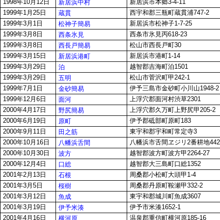
1998年10月12日
新居浜市本郷3-4-11
新居浜中村
1999年1月25日
西宇和郡三瓶町蔵貫浦747-2
蔵貫
1999年3月1日
新居浜市松神子1-7-25
松神子簡易
1999年3月8日
西条市氷見丙618-23
西条氷見
1999年3月8日
松山市西長戸町30
西長戸簡易
1999年3月15日
新居浜市港町1-14
新居浜港町
1999年3月29日
越智郡吉海町泊1501
泊
1999年3月29日
松山市菅沢町甲242-1
五明
1999年7月1日
伊予三島市金砂町小川山1948-2
金砂簡易
1999年12月6日
上浮穴郡面河村渋草2301
面河
2000年4月17日
上浮穴郡久万町上野尻甲205-2
野尻簡易
2000年6月19日
伊予郡砥部町原町183
原町
2000年9月11日
東宇和郡宇和町常定寺3
田之筋
2000年10月16日
八幡浜市舌間ヱジリ2番耕地442
八幡浜舌間
2000年10月30日
越智郡波方町波方甲2264-27
波方
2000年12月4日
越智郡大三島町口総1352
口総
2001年2月13日
周桑郡小松町大頭甲1-4
石根
2001年3月5日
周桑郡丹原町鞍瀬甲332-2
桜樹
2001年3月12日
東宇和郡城川町魚成3607
魚成
2001年3月19日
伊予市米湊1652-1
伊予米湊
2001年4月16日
温泉郡重信町横河原185-16
横河原