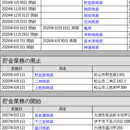
2024年3月30日 閉鎖
野忽那簡易
2024年11月9日 閉鎖
徳田簡易
2024年12月31日 閉鎖
国安簡易
2025年2月22日 閉鎖
庄内簡易
2025年8月16日 閉鎖
2025年10月15日 再開
亀岡
2025年11月29日 閉鎖
津和地簡易
2026年4月7日 閉鎖
2026年4月30日 再開
喜木津簡易
2026年8月3日 閉鎖
神浦簡易
貯金業務の廃止
実施日
局名
2020年4月1日
松山市野忽那1381
野忽那簡易
2020年4月1日
松山市二神乙182-1
二神簡易
2020年4月1日
松山市上怒和甲399
上怒和簡易
貯金業務の開始
実施日
局名
2007年8月1日
大洲市長浜町今坊甲11
喜多灘簡易
2007年8月1日
伊予市下吾川232-18
下三谷簡易
2007年9月1日
大洲市蔵川甲265
蔵川簡易