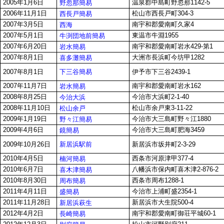
2005年1月6日
温泉郡中島町野忽那1142-5
野忽那簡易
2006年11月1日
松山市西長戸町304-3
西長戸簡易
2007年3月5日
南宇和郡愛南町久家4
西海
2007年5月1日
東温市牛淵1955
牛渕団地前簡易
2007年6月20日
南宇和郡愛南町岩水429-第1
岩水簡易
2007年8月1日
大洲市長浜町今坊甲1282
喜多灘簡易
下三谷簡易
2007年8月1日
伊予市下三谷2439-1
2007年11月7日
南宇和郡愛南町岩水162
岩水簡易
2008年8月25日
今治市大浜町2-1-40
今治大浜
2008年11月10日
松山市余戸東3-11-22
松山余戸
2009年1月19日
今治市大三島町野々江1880
野々江簡易
2009年4月6日
今治市大三島町肥海3459
鏡簡易
新居浜駅前
2009年10月26日
新居浜市坂井町2-3-29
2010年4月5日
西条市河原津甲377-4
楠河簡易
2010年6月7日
八幡浜市保内町喜木津2-876-2
喜木津簡易
2010年8月30日
西条市周布1288-1
周布簡易
2011年4月11日
今治市上浦町盛2354-1
盛簡易
2011年11月28日
新居浜市大生院500-4
新居浜萩生
2012年4月2日
南宇和郡愛南町御荘平城60-1
長崎簡易