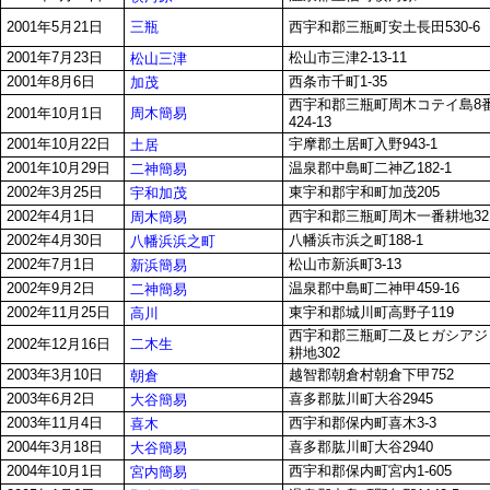
三瓶
2001年5月21日
西宇和郡三瓶町安土長田530-6
2001年7月23日
松山市三津2-13-11
松山三津
2001年8月6日
西条市千町1-35
加茂
西宇和郡三瓶町周木コテイ島8
周木簡易
2001年10月1日
424-13
2001年10月22日
宇摩郡土居町入野943-1
土居
2001年10月29日
温泉郡中島町二神乙182-1
二神簡易
2002年3月25日
東宇和郡宇和町加茂205
宇和加茂
2002年4月1日
西宇和郡三瓶町周木一番耕地321
周木簡易
2002年4月30日
八幡浜市浜之町188-1
八幡浜浜之町
2002年7月1日
松山市新浜町3-13
新浜簡易
2002年9月2日
温泉郡中島町二神甲459-16
二神簡易
2002年11月25日
東宇和郡城川町高野子119
高川
西宇和郡三瓶町二及ヒガシアジ
二木生
2002年12月16日
耕地302
2003年3月10日
越智郡朝倉村朝倉下甲752
朝倉
2003年6月2日
喜多郡肱川町大谷2945
大谷簡易
2003年11月4日
西宇和郡保内町喜木3-3
喜木
2004年3月18日
喜多郡肱川町大谷2940
大谷簡易
2004年10月1日
西宇和郡保内町宮内1-605
宮内簡易