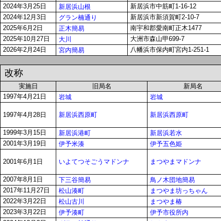
2024年3月25日
新居浜市中筋町1-16-12
新居浜山根
2024年12月3日
新居浜市新須賀町2-10-7
グラン楠通り
2025年6月2日
南宇和郡愛南町正木1477
正木簡易
2025年10月27日
大洲市森山甲699-7
大川
2026年2月24日
八幡浜市保内町宮内1-251-1
宮内簡易
改称
実施日
旧局名
新局名
1997年4月21日
岩城
岩城
新居浜西原町
新居浜西原町
1997年4月28日
1999年3月15日
新居浜港町
新居浜若水
2001年3月19日
伊予米湊
伊予五色姫
いよてつそごうマドンナ
まつやまマドンナ
2001年6月1日
2007年8月1日
下三谷簡易
鳥ノ木団地簡易
2017年11月27日
松山湊町
まつやま坊っちゃん
2022年3月22日
松山古川
まつやま椿
2023年3月22日
伊予湊町
伊予市役所内