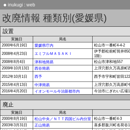
●
inukugi : web
改廃情報 種類別(愛媛県)
設置
実施日
局名
2000年6月19日
松山市一番町4-4-2
愛媛県庁内
伊予郡松前町筒井85
エミフルＭＡＳＡＫＩ
2008年4月23日
1階）
2008年8月4日
松山市津和地557
津和地簡易
2009年10月13日
上浮穴郡久万高原町西谷
西谷簡易
西予
2012年10月1日
西予市宇和町皆田1226
2015年4月13日
上浮穴郡久万高原町中
中津簡易
2016年4月20日
今治市にぎわい広場1
イオンモール今治新都市内
廃止
実施日
局名
2000年8月19日
松山市一番町4-3
松山中央／ＮＴＴ四国ビル内分室
2003年3月31日
喜多郡肱川町名荷谷18
正山簡易