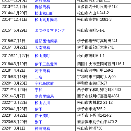
2012年12月3日
松山市河野別府211
別府簡易
2013年12月2日
喜多郡内子町只海甲412
御祓簡易
2014年1月20日
松山市衣山1-241-2
松山衣山町
2014年12月1日
松山市高井町1091-3
松山高井簡易
まつやまマドンナ
2015年6月29日
松山市湊町5-1-1
2015年7月1日
伊予郡砥部町高尾田241
砥部団地簡易
2016年3月22日
伊予郡砥部町大南741
大南簡易
松山湊町
2017年11月27日
松山市湊町6-1-1
2018年3月19日
四国中央市豊岡町豊田116-1
伊予三島豊岡
2018年4月2日
松山市河中町甲159-1
河中簡易
2019年3月18日
宇和島市三間町大内99
二名
2020年3月23日
宇和島市錦町3-27
宇和島駅前
2021年4月26日
西予市宇和町卯之町3-430
宇和
2021年5月7日
西予市城川町嘉喜尾4851
嘉喜尾簡易
2022年3月22日
松山市古川北2-21-12
松山古川
2023年1月23日
伊予市米湊785-2
伊予
2023年3月22日
伊予市下吾川1414-2
伊予湊町
2023年5月29日
新居浜市別子山甲470-2
別子
2024年3月1日
松山市神浦736
神浦簡易