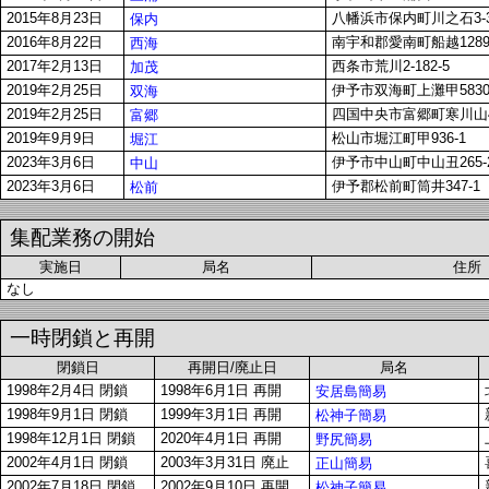
2015年8月23日
八幡浜市保内町川之石3-30
保内
2016年8月22日
南宇和郡愛南町船越1289
西海
2017年2月13日
西条市荒川2-182-5
加茂
2019年2月25日
伊予市双海町上灘甲5830
双海
2019年2月25日
四国中央市富郷町寒川山42
富郷
2019年9月9日
松山市堀江町甲936-1
堀江
2023年3月6日
伊予市中山町中山丑265-
中山
2023年3月6日
伊予郡松前町筒井347-1
松前
集配業務の開始
実施日
局名
住所
なし
一時閉鎖と再開
閉鎖日
再開日/廃止日
局名
1998年2月4日 閉鎖
1998年6月1日 再開
安居島簡易
1998年9月1日 閉鎖
1999年3月1日 再開
松神子簡易
1998年12月1日 閉鎖
2020年4月1日 再開
野尻簡易
2002年4月1日 閉鎖
2003年3月31日 廃止
正山簡易
2002年7月18日 閉鎖
2002年9月10日 再開
松神子簡易