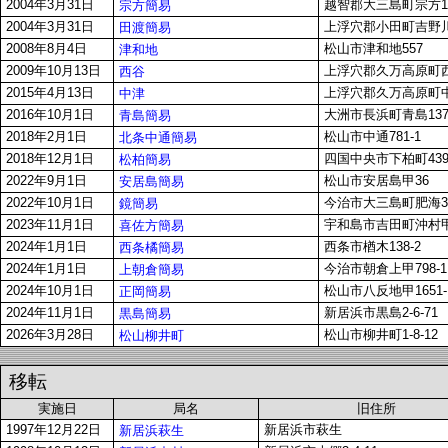
2004年3月31日
越智郡大三島町宗方15
宗方簡易
2004年3月31日
上浮穴郡小田町吉野川
田渡簡易
2008年8月4日
松山市津和地557
津和地
2009年10月13日
上浮穴郡久万高原町西谷
西谷
2015年4月13日
上浮穴郡久万高原町中
中津
2016年10月1日
大洲市長浜町青島13
青島簡易
2018年2月1日
松山市中通781-1
北条中通簡易
2018年12月1日
四国中央市下柏町43
松柏簡易
2022年9月1日
松山市安居島甲36
安居島簡易
2022年10月1日
今治市大三島町肥海37
鏡簡易
2023年11月1日
宇和島市吉田町沖村甲2
喜佐方簡易
2024年1月1日
西条市楢木138-2
西条橘簡易
2024年1月1日
今治市朝倉上甲798-1
上朝倉簡易
2024年10月1日
松山市八反地甲1651-
正岡簡易
2024年11月1日
新居浜市黒島2-6-71
黒島簡易
2026年3月28日
松山市柳井町1-8-12
松山柳井町
移転
実施日
局名
旧住所
1997年12月22日
新居浜市萩生
新居浜萩生