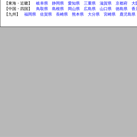
【東海・近畿】
岐阜県
静岡県
愛知県
三重県
滋賀県
京都府
大
【中国・四国】
鳥取県
島根県
岡山県
広島県
山口県
徳島県
香
【九州】
福岡県
佐賀県
長崎県
熊本県
大分県
宮崎県
鹿児島県