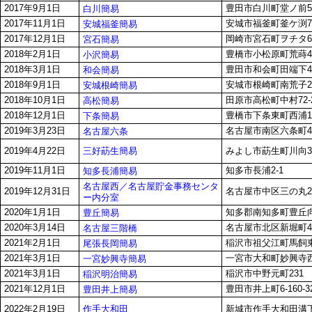
2017年9月1日
豊田市白川町堂ノ前5-
白川簡易
2017年11月1日
安城市福釜町釜ケ渕7
安城福釜簡易
2017年12月1日
岡崎市宮石町ヲチタ6
宮石簡易
2018年2月1日
豊橋市小松原町荒蒔4
小沢簡易
2018年3月1日
豊田市和会町田端下4
和会簡易
2018年9月1日
安城市根崎町南荒子2
安城根崎簡易
2018年10月1日
田原市高松町中村72-
高松簡易
2018年12月1日
豊橋市下条東町西浦1
下条簡易
2019年3月23日
名古屋市南区六条町4-
名古屋六条
三好莇生簡易
2019年4月22日
みよし市莇生町川向34
2019年11月1日
知多市長浦2-1
知多長浦簡易
名古屋西／名古屋貯金事務センタ
2019年12月31日
名古屋市中区三の丸2-
ー内分室
2020年1月1日
知多郡南知多町豊丘
豊丘簡易
2020年3月14日
名古屋市北区新堀町
名古屋三階橋
2021年2月1日
稲沢市祖父江町馬飼東
尾張長岡簡易
2021年3月1日
一宮市大和町妙興寺西之
一宮妙興寺簡易
2021年3月1日
稲沢市中野元町231
稲沢明治簡易
2021年12月1日
豊田市井上町6-160-3
豊田井上簡易
作手大和田
2022年2月19日
新城市作手大和田溝下2