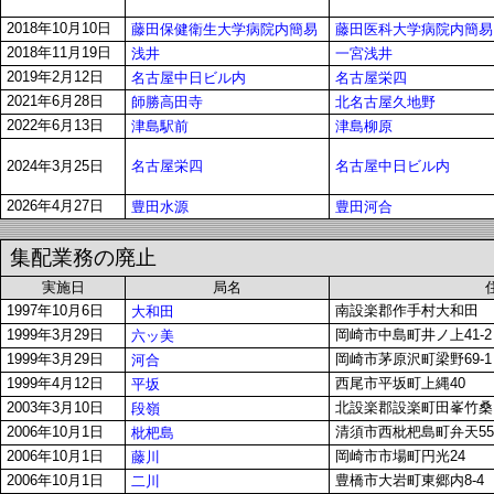
2018年10月10日
藤田保健衛生大学病院内簡易
藤田医科大学病院内簡易
2018年11月19日
浅井
一宮浅井
2019年2月12日
名古屋中日ビル内
名古屋栄四
2021年6月28日
師勝高田寺
北名古屋久地野
2022年6月13日
津島駅前
津島柳原
名古屋栄四
名古屋中日ビル内
2024年3月25日
2026年4月27日
豊田水源
豊田河合
集配業務の廃止
実施日
局名
1997年10月6日
南設楽郡作手村大和田
大和田
1999年3月29日
岡崎市中島町井ノ上41-2
六ッ美
1999年3月29日
岡崎市茅原沢町梁野69-1
河合
1999年4月12日
西尾市平坂町上縄40
平坂
2003年3月10日
北設楽郡設楽町田峯竹桑田
段嶺
2006年10月1日
清須市西枇杷島町弁天5
枇杷島
2006年10月1日
岡崎市市場町円光24
藤川
2006年10月1日
豊橋市大岩町東郷内8-4
二川