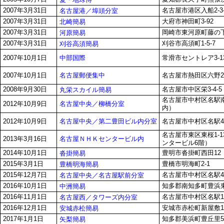
2007年3月31日
名古屋市港区入船2-3-
名古屋港／埠頭分室
2007年3月31日
大府市神田町3-92
北崎簡易
2007年3月31日
岡崎市東河原町藤の下1
河原簡易
2007年3月31日
刈谷市高須町1-5-7
刈谷高須簡易
中部国際
2007年10月1日
常滑市セントレア3-13
名古屋郵便集中
2007年10月1日
名古屋市熱田区六野2-
2008年9月30日
名古屋市中区栄3-4-5
丸栄スカイル簡易
名古屋市中村区名駅南1
名古屋中央／柳橋分室
2012年10月9日
内）
名古屋中央／第二豊田ビル内分室
2012年10月9日
名古屋市中村区名駅4-1
名古屋市東区東桜1-
名古屋ＮＨＫセンタービル内
2013年3月16日
ンタービル6階）
2014年10月1日
豊明市沓掛町西田12
沓掛簡易
2015年3月1日
豊橋市明海町2-1
豊橋明海簡易
2015年12月7日
名古屋市中村区名駅4-2
名古屋中央／名古屋駅前分室
2016年10月1日
知多郡南知多町豊浜東
中洲簡易
2016年11月1日
名古屋市中村区名駅1-
名古屋西／タワーズ内分室
2016年12月1日
安城市赤松町新屋敷12
安城赤松簡易
2017年1月1日
知多郡美浜町豊丘里5
矢梨簡易