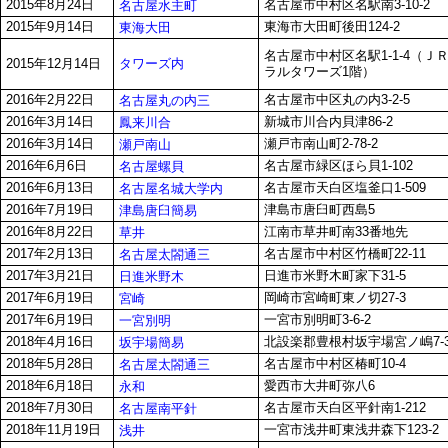
2015年8月24日
名古屋市中村区名駅南3-10-2
名古屋水主町
2015年9月14日
東海市大田町後田124-2
東海大田
名古屋市中村区名駅1-1-4（Ｊ
タワーズ内
2015年12月14日
ラルタワーズ1階）
2016年2月22日
名古屋市中区丸の内3-2-5
名古屋丸の内三
2016年3月14日
新城市川合内貝津86-2
鳳来川合
2016年3月14日
瀬戸市南山町2-78-2
瀬戸南山
2016年6月6日
名古屋市緑区ほら貝1-102
名古屋螺貝
2016年6月13日
名古屋市天白区塩釜口1-509
名古屋名城大学内
2016年7月19日
津島市唐臼町西島5
津島唐臼簡易
2016年8月22日
江南市草井町南33番地先
草井
2017年2月13日
名古屋市中村区竹橋町22-11
名古屋太閤通三
2017年3月21日
日進市米野木町家下31-5
日進米野木
2017年6月19日
岡崎市宮崎町東ノ切27-3
宮崎
2017年6月19日
一宮市別明町3-6-2
一宮別明
2018年4月16日
北設楽郡豊根村坂宇場宮ノ嶋7-
坂宇場簡易
2018年5月28日
名古屋市中村区椿町10-4
名古屋太閤通三
2018年6月18日
愛西市大井町弥八6
永和
2018年7月30日
名古屋市天白区平針南1-212
名古屋南平針
2018年11月19日
一宮市浅井町東浅井森下123-2
浅井