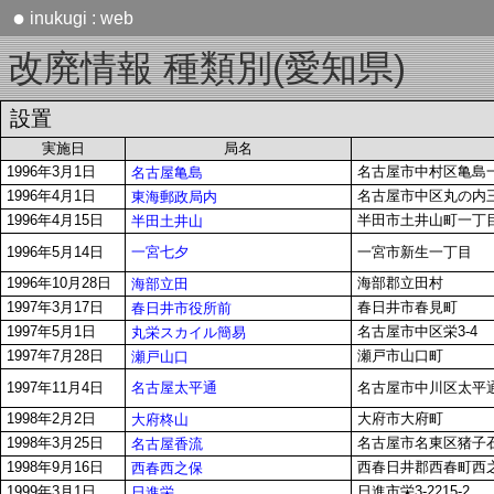
●
inukugi : web
改廃情報 種類別(愛知県)
設置
実施日
局名
1996年3月1日
名古屋市中村区亀島
名古屋亀島
1996年4月1日
名古屋市中区丸の内
東海郵政局内
1996年4月15日
半田市土井山町一丁
半田土井山
一宮七夕
1996年5月14日
一宮市新生一丁目
1996年10月28日
海部郡立田村
海部立田
1997年3月17日
春日井市春見町
春日井市役所前
1997年5月1日
名古屋市中区栄3-4
丸栄スカイル簡易
1997年7月28日
瀬戸市山口町
瀬戸山口
名古屋太平通
1997年11月4日
名古屋市中川区太平
1998年2月2日
大府市大府町
大府柊山
1998年3月25日
名古屋市名東区猪子
名古屋香流
1998年9月16日
西春日井郡西春町西之
西春西之保
1999年3月1日
日進市栄3-2215-2
日進栄