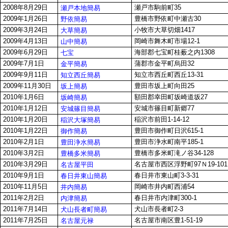
2008年8月29日
瀬戸市駒前町35
瀬戸本地簡易
2009年1月26日
豊橋市野依町中瀬古30
野依簡易
2009年3月24日
小牧市大草切畑1417
大草簡易
2009年4月13日
岡崎市舞木町市場12-1
山中簡易
2009年6月29日
海部郡七宝町桂薮之内1308
七宝
2009年7月1日
蒲郡市金平町烏田32
金平簡易
2009年9月11日
知立市西丘町西丘13-31
知立西丘簡易
2009年11月30日
豊田市坂上町向田25
坂上簡易
2010年1月6日
額田郡幸田町坂崎道坂27
坂崎簡易
2010年1月12日
安城市篠目町新郷77
安城篠目簡易
2010年1月20日
稲沢市前田1-14-12
稲沢大塚簡易
2010年1月22日
豊田市御作町日沢615-1
御作簡易
2010年2月1日
豊田市浄水町南平185-1
豊田浄水簡易
2010年3月2日
豊橋市多米町滝ノ谷34-128
豊橋多米簡易
2010年3月29日
名古屋市西区浮野町97Ｎ19-101
名古屋平田
2010年9月1日
春日井市東山町3-3-31
春日井東山簡易
2010年11月5日
岡崎市井内町西浦54
井内簡易
2011年2月2日
春日井市内津町300-1
内津簡易
2011年7月14日
犬山市長者町2-3
犬山長者町簡易
2011年7月25日
名古屋市南区豊1-51-19
名古屋元禄