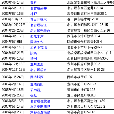
2003年4月14日
北設楽郡豊根村下黒川上ノ平8-
豊根
2003年5月19日
名古屋市西区菊井1-3-14
名古屋菊井
2003年6月16日
渥美郡田原町神戸前畑20-1
神戸
2003年10月14日
春日井市篠木町5-1313
春日井篠木
2003年10月27日
名古屋市昭和区福江1-25-15
名古屋福江
2004年2月23日
名古屋市千種区自由ケ丘2-16
名古屋千種台
2004年3月15日
西尾市米津町渡場56-4
西尾米津
2004年5月6日
岡崎市矢作町馬乗108-4
岡崎矢作
2004年6月14日
岩倉市下本町下寺廻4-3
岩倉下市場
2004年6月21日
北設楽郡設楽町田口小木山1-1
設楽
2004年9月13日
西春日井郡清洲町清洲530-3
清洲
2004年12月13日
豊川市国府町流霞59-2
豊川国府
2004年12月13日
名古屋市港区稲永1-10-28
名古屋稲永
岡崎城西
2005年1月24日
岡崎市板屋町107
2005年2月14日
豊橋市前田町2-16-7
豊橋前田
2005年4月18日
碧南市山神町8-122
碧南新川
2006年2月20日
豊田市保見町塚原3
保見
2006年5月15日
名古屋市北区喜惣治1-459
名古屋喜惣治
2007年5月14日
刈谷市泉田町大久屋129-2
刈谷泉田簡易
2008年6月23日
刈谷市高倉町5-113
刈谷高倉簡易