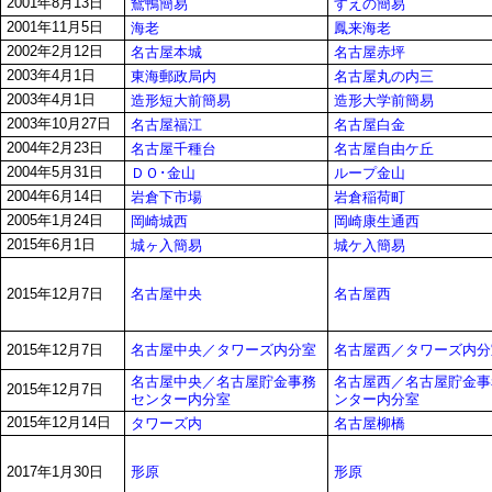
2001年8月13日
鴛鴨簡易
すえの簡易
2001年11月5日
海老
鳳来海老
2002年2月12日
名古屋本城
名古屋赤坪
2003年4月1日
東海郵政局内
名古屋丸の内三
2003年4月1日
造形短大前簡易
造形大学前簡易
2003年10月27日
名古屋福江
名古屋白金
2004年2月23日
名古屋千種台
名古屋自由ケ丘
2004年5月31日
ＤＯ･金山
ループ金山
2004年6月14日
岩倉下市場
岩倉稲荷町
2005年1月24日
岡崎城西
岡崎康生通西
2015年6月1日
城ヶ入簡易
城ケ入簡易
名古屋中央
名古屋西
2015年12月7日
名古屋中央／タワーズ内分室
名古屋西／タワーズ内分
2015年12月7日
名古屋中央／名古屋貯金事務
名古屋西／名古屋貯金事
2015年12月7日
センター内分室
ンター内分室
2015年12月14日
タワーズ内
名古屋柳橋
形原
形原
2017年1月30日