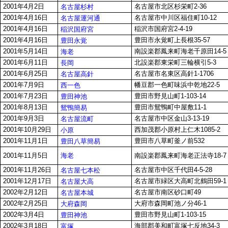
2001年4月2日
名古屋市北区杉栄町2-36
名古屋杉村
2001年4月16日
名古屋市中川区福住町10-12
名古屋運河通
2001年4月16日
稲沢市国府宮2-4-19
稲沢国府宮
2001年4月16日
豊田市永覚町上長根35-57
豊田永覚
2001年5月14日
南設楽郡鳳来町海老千原田14-5
海老
2001年6月11日
北設楽郡東栄町三輪横引5-3
長岡
2001年6月25日
名古屋市名東区高針1-1706
名古屋高針
2001年7月9日
幡豆郡一色町味浜中乾地22-5
西一色
2001年7月23日
豊田市野見山町1-103-14
豊田神池
2001年8月13日
豊田市鴛鴨町中屋敷11-1
鴛鴨簡易
2001年9月3日
名古屋市中区金山3-13-19
名古屋流町
2001年10月29日
西加茂郡小原村上仁木1085-2
小原
2001年11月1日
豊田市八草町釜ノ前532
豊田八草簡易
海老
2001年11月5日
南設楽郡鳳来町海老正法寺18-7
2001年11月26日
名古屋市中区千代田4-5-28
名古屋七本松
2001年12月17日
名古屋市緑区大高町北鶴田59-1
名古屋大高
2002年2月12日
名古屋市南区砂口町49
名古屋本城
2002年2月25日
大府市森岡町池ノ分46-1
大府森岡
2002年3月4日
豊田市野見山町1-103-15
豊田神池
2002年3月18日
海部郡美和町富塚七反地34-3
富塚