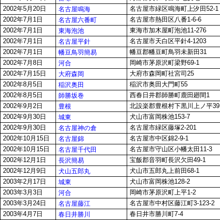
2002年5月20日
名古屋市緑区鳴海町上汐田52-1
名古屋鳴海
2002年7月1日
名古屋市熱田区八番1-6-6
名古屋六番町
2002年7月1日
東海市加木屋町泡池11-276
東海泡池
2002年7月1日
名古屋市天白区平針4-1203
名古屋平針
2002年7月1日
幡豆郡幡豆町鳥羽未新田31
幡豆鳥羽簡易
2002年7月8日
岡崎市茅原沢町梁野69-1
河合
2002年7月15日
大府市森岡町社宮司25
大府森岡
2002年8月5日
稲沢市奥田大門町55
稲沢奥田
2002年8月5日
西春日井郡師勝町鹿田廻間1
師勝坂巻
2002年9月2日
北設楽郡豊根村下黒川上ノ平39
豊根
2002年9月30日
犬山市富岡株池153-7
城東
2002年9月30日
名古屋市緑区藤塚2-201
名古屋神の倉
2002年10月15日
名古屋市中区錦2-9-1
名古屋錦
2002年10月15日
名古屋市守山区小幡太田11-3
名古屋千代田
2002年12月1日
宝飯郡音羽町長沢欠田49-1
長沢簡易
2002年12月9日
犬山市五郎丸上前田68-1
犬山五郎丸
2003年2月17日
犬山市富岡株池128-2
城東
2003年3月3日
岡崎市茅原沢町上平1-2
河合
2003年3月24日
名古屋市中村区藤江町3-123-2
名古屋藤江
2003年4月7日
春日井市勝川町7-4
春日井勝川