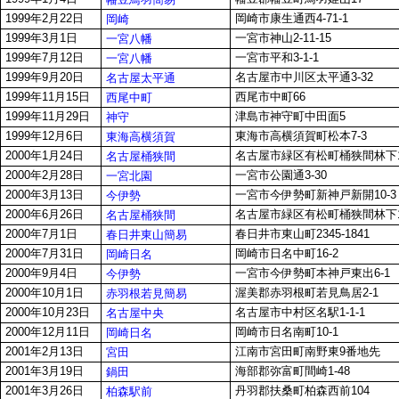
1999年2月22日
岡崎市康生通西4-71-1
岡崎
1999年3月1日
一宮市神山2-11-15
一宮八幡
1999年7月12日
一宮市平和3-1-1
一宮八幡
1999年9月20日
名古屋市中川区太平通3-32
名古屋太平通
1999年11月15日
西尾市中町66
西尾中町
1999年11月29日
津島市神守町中田面5
神守
1999年12月6日
東海市高横須賀町松本7-3
東海高横須賀
2000年1月24日
名古屋市緑区有松町桶狭間林下1
名古屋桶狭間
2000年2月28日
一宮市公園通3-30
一宮北園
2000年3月13日
一宮市今伊勢町新神戸新開10-3
今伊勢
2000年6月26日
名古屋市緑区有松町桶狭間林下1
名古屋桶狭間
2000年7月1日
春日井市東山町2345-1841
春日井東山簡易
2000年7月31日
岡崎市日名中町16-2
岡崎日名
2000年9月4日
一宮市今伊勢町本神戸東出6-1
今伊勢
2000年10月1日
渥美郡赤羽根町若見鳥居2-1
赤羽根若見簡易
2000年10月23日
名古屋市中村区名駅1-1-1
名古屋中央
2000年12月11日
岡崎市日名南町10-1
岡崎日名
2001年2月13日
江南市宮田町南野東9番地先
宮田
2001年3月19日
海部郡弥富町間崎1-48
鍋田
2001年3月26日
丹羽郡扶桑町柏森西前104
柏森駅前