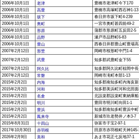
2006年10月1日
豊橋市老津町今下170
老津
2006年10月1日
豊橋市高塚町西石神1-13
高豊
2006年10月1日
春日井市坂下町4-239
坂下
2006年10月1日
一宮市奥町甚四前49-2
奥町
2006年10月1日
蒲郡市形原町五反田2-5
形原
2006年10月1日
瀬戸市品野町6-83
品野
2006年10月1日
西春日井郡豊山町豊場高前
豊山
2007年2月12日
岡崎市桜形町中門1-4
形埜
武豊
2007年2月12日
知多郡武豊町金下55
2007年2月12日
知多郡阿久比町椋岡中長1
阿久比
2007年2月12日
岡崎市滝町本部1-13
常磐
2015年2月2日
知多郡南知多町内海亥新田
内海
2015年2月2日
知多郡美浜町河和北田面8
河和
2015年2月2日
北設楽郡設楽町東納庫船石
名倉
2015年2月2日
豊田市明川町向田1-1
明川
2015年2月2日
知多郡南知多町豊浜中町1
豊浜
2015年2月2日
新城市玖老勢井ノ本3-7
鳳来寺
2015年8月31日
弥富市子宝2-97-1
十四山
2017年10月30日
田原市赤羽根町天神145-
赤羽根
2026年2月9日
あま市花正七反地37-1
美和