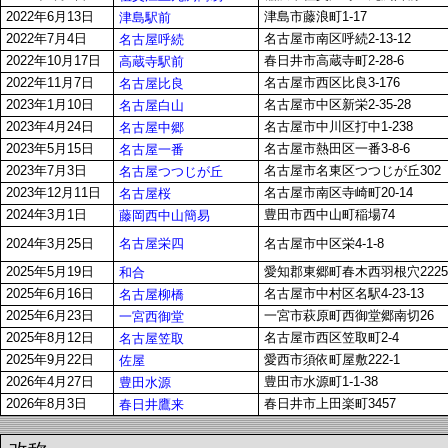
2022年6月13日
津島市藤浪町1-17
津島駅前
2022年7月4日
名古屋市南区呼続2-13-12
名古屋呼続
2022年10月17日
春日井市高蔵寺町2-28-6
高蔵寺駅前
2022年11月7日
名古屋市西区比良3-176
名古屋比良
2023年1月10日
名古屋市中区新栄2-35-28
名古屋白山
2023年4月24日
名古屋市中川区打中1-238
名古屋中郷
2023年5月15日
名古屋市熱田区一番3-8-6
名古屋一番
2023年7月3日
名古屋市名東区つつじが丘302
名古屋つつじが丘
2023年12月11日
名古屋市南区寺崎町20-14
名古屋桜
2024年3月1日
豊田市西中山町稲場74
藤岡西中山簡易
名古屋栄四
2024年3月25日
名古屋市中区栄4-1-8
2025年5月19日
愛知郡東郷町春木西羽根穴2225-
和合
2025年6月16日
名古屋市中村区名駅4-23-13
名古屋柳橋
2025年6月23日
一宮市萩原町西御堂郷南切26
一宮西御堂
2025年8月12日
名古屋市西区笠取町2-4
名古屋笠取
2025年9月22日
愛西市須依町屋敷222-1
佐屋
2026年4月27日
豊田市水源町1-1-38
豊田水源
2026年8月3日
春日井市上田楽町3457
春日井鷹来