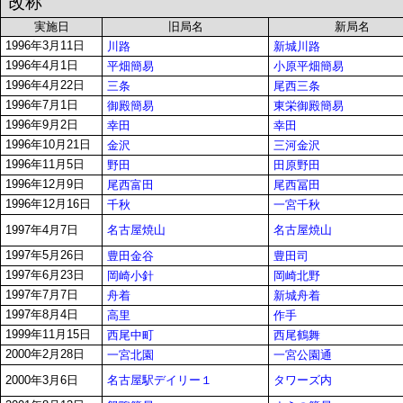
改称
実施日
旧局名
新局名
1996年3月11日
川路
新城川路
1996年4月1日
平畑簡易
小原平畑簡易
1996年4月22日
三条
尾西三条
1996年7月1日
御殿簡易
東栄御殿簡易
1996年9月2日
幸田
幸田
1996年10月21日
金沢
三河金沢
1996年11月5日
野田
田原野田
1996年12月9日
尾西富田
尾西冨田
1996年12月16日
千秋
一宮千秋
名古屋焼山
名古屋焼山
1997年4月7日
1997年5月26日
豊田金谷
豊田司
1997年6月23日
岡崎小針
岡崎北野
1997年7月7日
舟着
新城舟着
1997年8月4日
高里
作手
1999年11月15日
西尾中町
西尾鶴舞
2000年2月28日
一宮北園
一宮公園通
名古屋駅デイリー１
タワーズ内
2000年3月6日