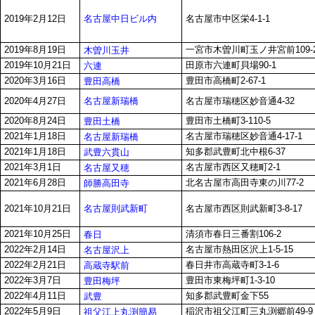
名古屋中日ビル内
2019年2月12日
名古屋市中区栄4-1-1
2019年8月19日
一宮市木曽川町玉ノ井宮前109-
木曽川玉井
2019年10月21日
田原市六連町貝場90-1
六連
2020年3月16日
豊田市高橋町2-67-1
豊田高橋
名古屋新瑞橋
2020年4月27日
名古屋市瑞穂区妙音通4-32
2020年8月24日
豊田市土橋町3-110-5
豊田土橋
2021年1月18日
名古屋市瑞穂区妙音通4-17-1
名古屋新瑞橋
2021年1月18日
知多郡武豊町北中根6-37
武豊六貫山
2021年3月1日
名古屋市西区又穂町2-1
名古屋又穂
2021年6月28日
北名古屋市高田寺東の川77-2
師勝高田寺
名古屋則武新町
2021年10月21日
名古屋市西区則武新町3-8-17
2021年10月25日
清須市春日三番割106-2
春日
2022年2月14日
名古屋市熱田区沢上1-5-15
名古屋沢上
2022年2月21日
春日井市高蔵寺町3-1-6
高蔵寺駅前
2022年3月7日
豊田市東梅坪町1-3-10
豊田梅坪
2022年4月11日
知多郡武豊町金下55
武豊
2022年5月9日
稲沢市祖父江町三丸渕郷前49-9
祖父江上丸渕簡易