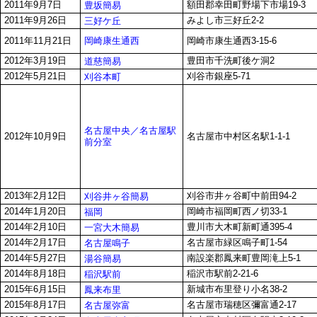
2011年9月7日
額田郡幸田町野場下市場19-3
豊坂簡易
2011年9月26日
みよし市三好丘2-2
三好ケ丘
岡崎康生通西
2011年11月21日
岡崎市康生通西3-15-6
2012年3月19日
豊田市千洗町後ケ洞2
道慈簡易
2012年5月21日
刈谷市銀座5-71
刈谷本町
名古屋中央／名古屋駅
2012年10月9日
名古屋市中村区名駅1-1-1
前分室
2013年2月12日
刈谷市井ヶ谷町中前田94-2
刈谷井ヶ谷簡易
2014年1月20日
岡崎市福岡町西ノ切33-1
福岡
2014年2月10日
豊川市大木町新町通395-4
一宮大木簡易
2014年2月17日
名古屋市緑区鳴子町1-54
名古屋鳴子
2014年5月27日
南設楽郡鳳来町豊岡滝上5-1
湯谷簡易
2014年8月18日
稲沢市駅前2-21-6
稲沢駅前
2015年6月15日
新城市布里登り小名38-2
鳳来布里
2015年8月17日
名古屋市瑞穂区彌富通2-17
名古屋弥富