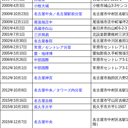
2000年4月3日
小牧市城山3-3サン
小牧大城
名古屋中央／名古屋駅前分室
2000年10月23日
名古屋市中村区名駅1-
2000年12月11日
尾張旭市庄中町塚坪21
尾張旭庄中
2001年4月2日
春日井市白山町6-2-3
高蔵寺白山
2001年7月1日
北設楽郡豊根村三沢宮下
三沢簡易
2002年4月30日
名古屋市中川区春田1-
名古屋春田
2005年2月17日
常滑市セントレア1-1
常滑／セントレア分室
2005年3月10日
愛知郡長久手町熊張茨ヶ
愛・地球博
2006年6月26日
常滑市セントレア3-13
中部国際
中部国際
2012年10月1日
常滑市セントレア3-13
名古屋神宮
2012年10月1日
名古屋市熱田区六野2-
名古屋中央／タワーズ内分室
2012年10月9日
名古屋市中村区名駅1-
2015年3月16日
名古屋市守山区吉根2-
名古屋吉根
2015年10月19日
長久手市片平1-1507
長久手片平
名古屋市中村区名駅1
名古屋中央
2015年12月7日
階）