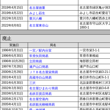
2019年4月15日
名古屋市緑区亀が洞3-
名古屋徳重
2019年4月22日
みよし市莇生町愛宕下2
みよし莇生
2022年3月22日
豊川市八幡町西赤土82
豊川八幡
名古屋市守山区大字
名古屋東谷山
2022年8月8日
1893-1
廃止
実施日
局名
1996年5月31日
一宮市栄3-1-1
一宮／駅内分室
1996年6月30日
常滑市東根組
常滑矢田簡易
1996年10月28日
海部郡立田村
立田簡易
1997年7月28日
瀬戸市山口町
瀬戸山口簡易
2000年2月29日
名古屋市中区錦3-21-
ＪＴＢ名古屋栄簡易
2001年4月1日
春日井市白山町6-1-1
高蔵寺白山簡易
2001年6月30日
北設楽郡豊根村三沢宮下
三沢
2002年3月30日
名古屋市中区錦3-6-8
名古屋ひまわり簡易
2003年5月31日
名古屋市中村区名駅1-
名鉄百貨店簡易
2005年2月17日
西春日井郡豊山町豊
名古屋空港内
2005年4月1日
名古屋市中村区名駅4-2
名鉄観光柳橋簡易
2005年10月7日
愛知郡長久手町熊張茨ヶ
愛・地球博