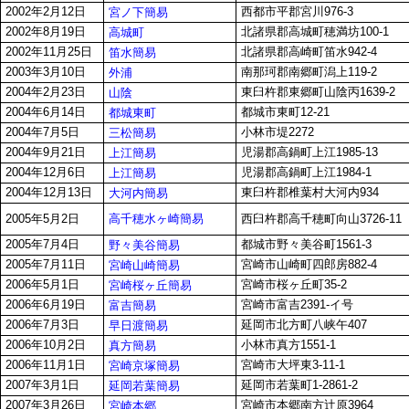
2002年2月12日
西都市平郡宮川976-3
宮ノ下簡易
2002年8月19日
北諸県郡高城町穂満坊100-1
高城町
2002年11月25日
北諸県郡高崎町笛水942-4
笛水簡易
2003年3月10日
南那珂郡南郷町潟上119-2
外浦
2004年2月23日
東臼杵郡東郷町山陰丙1639-2
山陰
2004年6月14日
都城市東町12-21
都城東町
2004年7月5日
小林市堤2272
三松簡易
2004年9月21日
児湯郡高鍋町上江1985-13
上江簡易
2004年12月6日
児湯郡高鍋町上江1984-1
上江簡易
2004年12月13日
東臼杵郡椎葉村大河内934
大河内簡易
高千穂水ヶ崎簡易
2005年5月2日
西臼杵郡高千穂町向山3726-11
2005年7月4日
都城市野々美谷町1561-3
野々美谷簡易
2005年7月11日
宮崎市山崎町四郎房882-4
宮崎山崎簡易
2006年5月1日
宮崎市桜ヶ丘町35-2
宮崎桜ヶ丘簡易
2006年6月19日
宮崎市富吉2391-イ号
富吉簡易
2006年7月3日
延岡市北方町八峡午407
早日渡簡易
2006年10月2日
小林市真方1551-1
真方簡易
2006年11月1日
宮崎市大坪東3-11-1
宮崎京塚簡易
2007年3月1日
延岡市若葉町1-2861-2
延岡若葉簡易
2007年3月26日
宮崎市本郷南方辻原3964
宮崎本郷