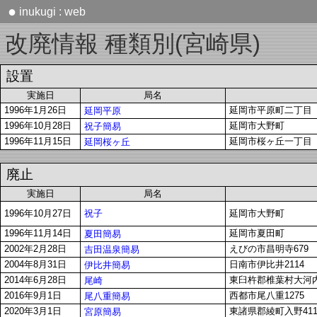
●
inukugi : web
改廃情報 種類別(宮崎県)
設置
実施日
局名
1996年1月26日
延岡市平原町二丁目
延岡平原
1996年10月28日
延岡市大野町
祝子簡易
1996年11月15日
延岡市桜ヶ丘一丁目
延岡桜ヶ丘
廃止
実施日
局名
祝子
1996年10月27日
延岡市大野町
1996年11月14日
延岡市夏田町
夏田簡易
2002年2月28日
えびの市昌明寺679
吉田温泉簡易
2004年8月31日
日南市伊比井2114
伊比井簡易
2014年6月28日
東臼杵郡椎葉村大河内
尾崎
2016年9月1日
西都市尾八重1275
尾八重簡易
2020年3月1日
東諸県郡綾町入野411
宮原簡易