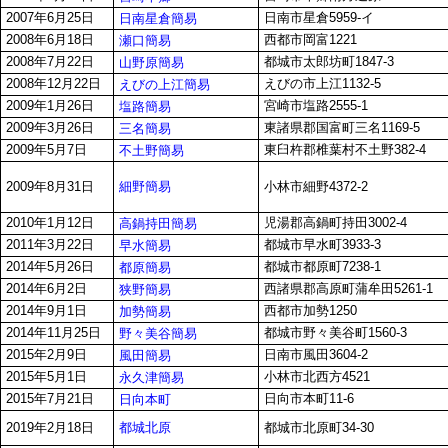
2007年6月25日
日南市星倉5959-イ
日南星倉簡易
2008年6月18日
西都市岡富1221
瀬口簡易
2008年7月22日
都城市太郎坊町1847-3
山野原簡易
2008年12月22日
えびの市上江1132-5
えびの上江簡易
2009年1月26日
宮崎市塩路2555-1
塩路簡易
2009年3月26日
東諸県郡国富町三名1169-5
三名簡易
2009年5月7日
東臼杵郡椎葉村不土野382-4
不土野簡易
細野簡易
2009年8月31日
小林市細野4372-2
2010年1月12日
児湯郡高鍋町持田3002-4
高鍋持田簡易
2011年3月22日
都城市早水町3933-3
早水簡易
2014年5月26日
都城市都原町7238-1
都原簡易
2014年6月2日
西諸県郡高原町蒲牟田5261-1
狭野簡易
2014年9月1日
西都市加勢1250
加勢簡易
2014年11月25日
都城市野々美谷町1560-3
野々美谷簡易
2015年2月9日
日南市風田3604-2
風田簡易
2015年5月1日
小林市北西方4521
永久津簡易
2015年7月21日
日向市本町11-6
日向本町
都城北原
2019年2月18日
都城市北原町34-30