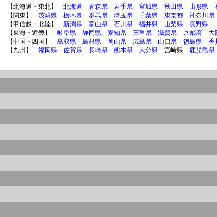
【北海道・東北】
北海道
青森県
岩手県
宮城県
秋田県
山形県
【関東】
茨城県
栃木県
群馬県
埼玉県
千葉県
東京都
神奈川県
【甲信越・北陸】
新潟県
富山県
石川県
福井県
山梨県
長野県
【東海・近畿】
岐阜県
静岡県
愛知県
三重県
滋賀県
京都府
大
【中国・四国】
鳥取県
島根県
岡山県
広島県
山口県
徳島県
香
【九州】
福岡県
佐賀県
長崎県
熊本県
大分県
宮崎県
鹿児島県