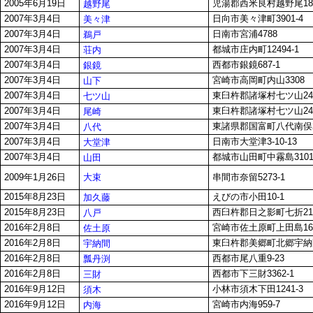
2005年6月19日
児湯郡西米良村越野尾184
越野尾
2007年3月4日
日向市美々津町3901-4
美々津
2007年3月4日
日南市宮浦4788
鵜戸
2007年3月4日
都城市庄内町12494-1
荘内
2007年3月4日
西都市銀鏡687-1
銀鏡
2007年3月4日
宮崎市高岡町内山3308
山下
2007年3月4日
東臼杵郡諸塚村七ツ山24
七ツ山
2007年3月4日
東臼杵郡諸塚村七ツ山24
尾崎
2007年3月4日
東諸県郡国富町八代南俣20
八代
2007年3月4日
日南市大堂津3-10-13
大堂津
2007年3月4日
都城市山田町中霧島3101
山田
大束
2009年1月26日
串間市奈留5273-1
2015年8月23日
えびの市小田10-1
加久藤
2015年8月23日
西臼杵郡日之影町七折212
八戸
2016年2月8日
宮崎市佐土原町上田島163
佐土原
2016年2月8日
東臼杵郡美郷町北郷宇納間
宇納間
2016年2月8日
西都市尾八重9-23
瓢丹渕
2016年2月8日
西都市下三財3362-1
三財
2016年9月12日
小林市須木下田1241-3
須木
2016年9月12日
宮崎市内海959-7
内海