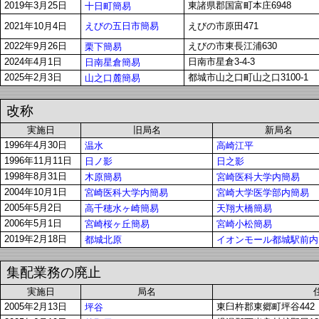
2019年3月25日
東諸県郡国富町本庄6948
十日町簡易
えびの五日市簡易
2021年10月4日
えびの市原田471
2022年9月26日
えびの市東長江浦630
栗下簡易
2024年4月1日
日南市星倉3-4-3
日南星倉簡易
2025年2月3日
都城市山之口町山之口3100-1
山之口麓簡易
改称
実施日
旧局名
新局名
1996年4月30日
温水
高崎江平
1996年11月11日
日ノ影
日之影
1998年8月31日
木原簡易
宮崎医科大学内簡易
2004年10月1日
宮崎医科大学内簡易
宮崎大学医学部内簡易
2005年5月2日
高千穂水ヶ崎簡易
天翔大橋簡易
2006年5月1日
宮崎桜ヶ丘簡易
宮崎小松簡易
2019年2月18日
都城北原
イオンモール都城駅前内
集配業務の廃止
実施日
局名
2005年2月13日
東臼杵郡東郷町坪谷442
坪谷