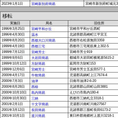
2023年1月1日
宮崎市新別府町城元32
宮崎新別府簡易
移転
実施日
局名
旧住所
1996年3月25日
宮崎市平和が丘西町
宮崎平和が丘
1996年4月30日
北諸県郡高崎町江平宮王
温水
1998年8月20日
西都市右松原無田3359
西都大口川簡易
1999年4月19日
西都市三宅尾筋東上302-5
西都三宅
1999年7月12日
宮崎市芳士919
宮崎芳士
1999年9月6日
都城市大岩田町横尾原5615-2
大岩田簡易
1999年10月12日
延岡市方財町153
方財簡易
1999年12月6日
宮崎市芳士五反田577-1
宮崎芳士
2000年4月17日
児湯郡高鍋町上江7674-4
牛牧簡易
2000年7月3日
日南市油津2-6-20
油津
2000年8月28日
北諸県郡山田町山田3881
西栫
2000年10月10日
えびの市島内180-4
島内簡易
2000年10月30日
西都市三納札立3318-1
三納
2001年2月1日
児湯郡川南町川南27567
十文字簡易
2001年3月12日
北諸県郡三股町長田6173-2
長田簡易
2001年10月1日
東臼杵郡南郷村上渡川3218-1
渡川簡易