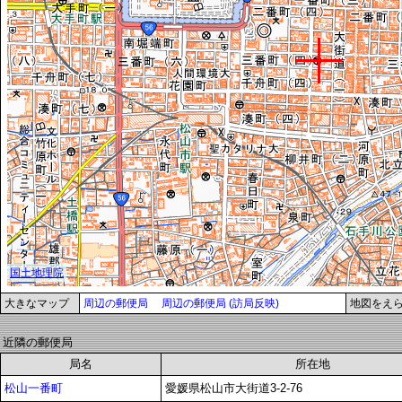
大きなマップ
周辺の郵便局
周辺の郵便局 (訪局反映)
地図をえ
近隣の郵便局
局名
所在地
松山一番町
愛媛県松山市大街道3-2-76