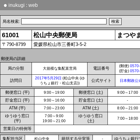
●
inukugi : web
局名検索:
61001
松山中央郵便局
まつや
〒790-8799
愛媛県松山市三番町3-5-2
郵便局の詳細
(郵便)
0570-
局の分類
電話番号
大規模な集配直営局
(貯金)
0570-
2017年5月29日
(松山中央 (ゆ
訪問日
公式サイト
日本郵政公
うちょ銀行・松山支店))
郵便窓口 (平)
郵便窓口 (土)
9:00～19:00
9:00～17:00
貯金窓口 (平)
貯金窓口 (土)
9:00～16:00
-
ATM (平)
ATM (土)
7:00～23:00
8:00～21:00
ゆうゆう窓口
ゆうゆう窓口
7:00～9:00
7:00～18:00
(平)
(土)
19:00～21:00
営業日の特例等
集配担当区
統括する分室等
ゆうちょ銀行
松山中央
-