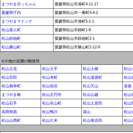
まつやま坊っちゃん
愛媛県松山市湊町4-11-17
愛媛県庁内
愛媛県松山市一番町4-4-2
まつやまマドンナ
愛媛県松山市湊町5-1-1
松山唐人町
愛媛県松山市錦町1-8
松山鉄砲町
愛媛県松山市鉄砲町2-1
松山勝山町
愛媛県松山市勝山町2-12-9
その他の近隣の郵便局
松山立花
松山大手
松山土橋
松山
松山宮田
松山本町
松山湯渡町
松山
松山御幸町
松山祝谷
松山天山
道後
まつやま椿
松山正円寺
松山山越
松山
松山石手
松山衣山町
松山土居田
松山
高岡簡易
松山鴨川
湯山
松山
松山山西町
松山久米
松山南吉田
松山