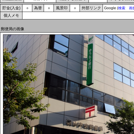
貯金(入金)
為替
風景印
外部リンク
○
○
○
Google (
検索
画
個人メモ
郵便局の画像