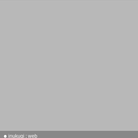
●
inukugi : web