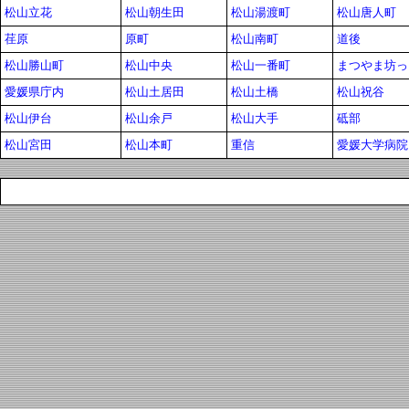
松山立花
松山朝生田
松山湯渡町
松山唐人町
荏原
原町
松山南町
道後
松山勝山町
松山中央
松山一番町
まつやま坊っ
愛媛県庁内
松山土居田
松山土橋
松山祝谷
松山伊台
松山余戸
松山大手
砥部
松山宮田
松山本町
重信
愛媛大学病院