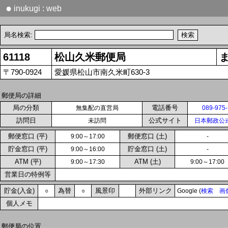
●
inukugi : web
局名検索:
61118
松山久米郵便局
〒790-0924
愛媛県松山市南久米町630-3
郵便局の詳細
局の分類
電話番号
無集配の直営局
089-975
訪問日
公式サイト
未訪問
日本郵政公
郵便窓口 (平)
郵便窓口 (土)
9:00～17:00
-
貯金窓口 (平)
貯金窓口 (土)
9:00～16:00
-
ATM (平)
ATM (土)
9:00～17:30
9:00～17:00
営業日の特例等
貯金(入金)
為替
風景印
外部リンク
○
○
Google (
検索
画
個人メモ
郵便局の位置