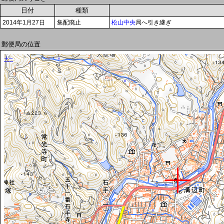
日付
種類
2014年1月27日
集配廃止
松山中央
局へ引き継ぎ
郵便局の位置