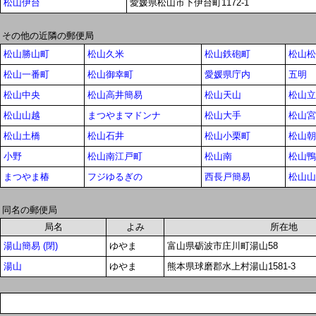
松山伊台
愛媛県松山市下伊台町1172-1
その他の近隣の郵便局
松山勝山町
松山久米
松山鉄砲町
松山松
松山一番町
松山御幸町
愛媛県庁内
五明
松山中央
松山高井簡易
松山天山
松山立
松山山越
まつやまマドンナ
松山大手
松山宮
松山土橋
松山石井
松山小栗町
松山朝
小野
松山南江戸町
松山南
松山鴨
まつやま椿
フジゆるぎの
西長戸簡易
松山山
同名の郵便局
局名
よみ
所在地
湯山簡易 (閉)
ゆやま
富山県砺波市庄川町湯山58
湯山
ゆやま
熊本県球磨郡水上村湯山1581-3