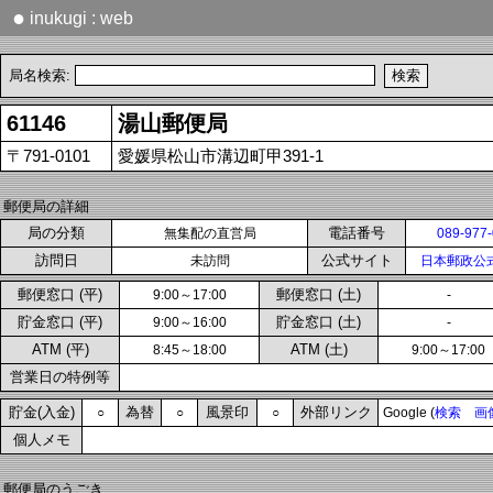
●
inukugi : web
局名検索:
61146
湯山郵便局
〒791-0101
愛媛県松山市溝辺町甲391-1
郵便局の詳細
局の分類
電話番号
無集配の直営局
089-977
訪問日
公式サイト
未訪問
日本郵政公
郵便窓口 (平)
郵便窓口 (土)
9:00～17:00
-
貯金窓口 (平)
貯金窓口 (土)
9:00～16:00
-
ATM (平)
ATM (土)
8:45～18:00
9:00～17:00
営業日の特例等
貯金(入金)
為替
風景印
外部リンク
○
○
○
Google (
検索
画
個人メモ
郵便局のうごき