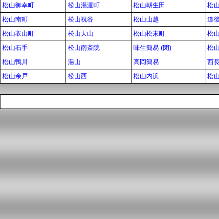
松山御幸町
松山湯渡町
松山朝生田
松
松山南町
松山祝谷
松山山越
道
松山衣山町
松山天山
松山松末町
松
松山石手
松山南斎院
味生簡易 (閉)
松
松山鴨川
湯山
高岡簡易
西
松山余戸
松山西
松山内浜
松