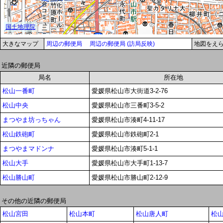
大きなマップ
周辺の郵便局
周辺の郵便局 (訪局反映)
地図をえ
近隣の郵便局
局名
所在地
松山一番町
愛媛県松山市大街道3-2-76
松山中央
愛媛県松山市三番町3-5-2
まつやま坊っちゃん
愛媛県松山市湊町4-11-17
松山鉄砲町
愛媛県松山市鉄砲町2-1
まつやまマドンナ
愛媛県松山市湊町5-1-1
松山大手
愛媛県松山市大手町1-13-7
松山勝山町
愛媛県松山市勝山町2-12-9
その他の近隣の郵便局
松山宮田
松山本町
松山唐人町
松