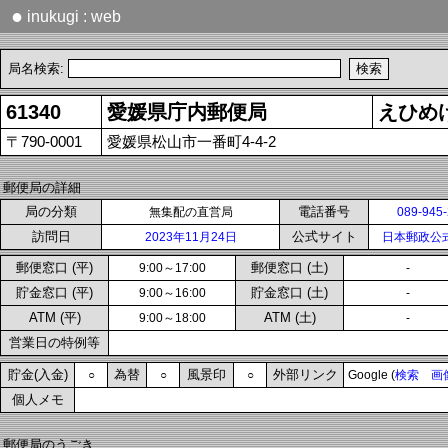
●
inukugi : web
局名検索:
61340
愛媛県庁内郵便局
えひめ
〒790-0001
愛媛県松山市一番町4-4-2
郵便局の詳細
局の分類
電話番号
無集配の直営局
089-945
訪問日
公式サイト
2023年11月24日
日本郵政公
郵便窓口 (平)
郵便窓口 (土)
9:00～17:00
-
貯金窓口 (平)
貯金窓口 (土)
9:00～16:00
-
ATM (平)
ATM (土)
9:00～18:00
-
営業日の特例等
貯金(入金)
為替
風景印
外部リンク
○
○
○
Google (
検索
画
個人メモ
郵便局のうごき