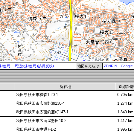
郵便局
周辺の郵便局 (訪局反映)
地図をえらぶ
ZENRIN
Google
所在地
直線距離
秋田県秋田市横森1-20-1
0.705 km
秋田県秋田市広面野添130-4
1.274 km
秋田県秋田市広面釣瓶町147-1
1.840 km
秋田県秋田市広面屋敷田10-2
1.417 km
秋田県秋田市中通7-1-2
1.995 km