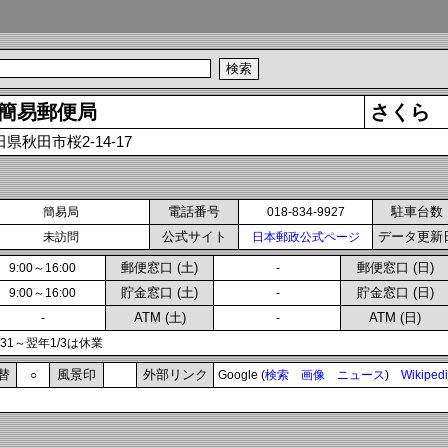
簡易郵便局
さくら
県秋田市桜2-14-17
電話番号
駐車台数
簡易局
018-834-9927
公式サイト
データ更新
未訪問
日本郵政公式ページ
郵便窓口 (土)
郵便窓口 (日)
9:00～16:00
-
貯金窓口 (土)
貯金窓口 (日)
9:00～16:00
-
ATM (土)
ATM (日)
-
-
2/31～翌年1/3は休業
替
風景印
外部リンク
○
Google (
検索
画像
ニュース
)
Wikiped