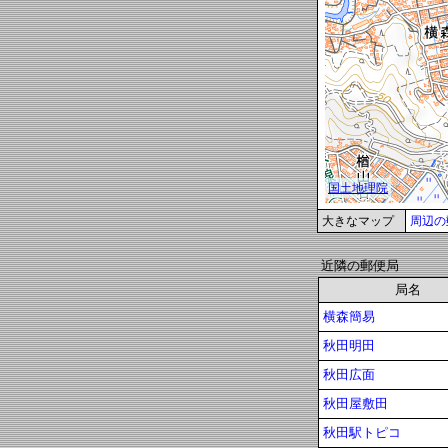
大きなマップ
周辺の
近隣の郵便局
局名
横森簡易
秋田明田
秋田広面
秋田屋敷田
秋田駅トピコ