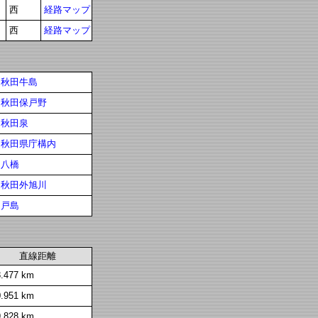
西
経路マップ
西
経路マップ
秋田牛島
秋田保戸野
秋田泉
秋田県庁構内
八橋
秋田外旭川
戸島
直線距離
8.477 km
0.951 km
9.828 km