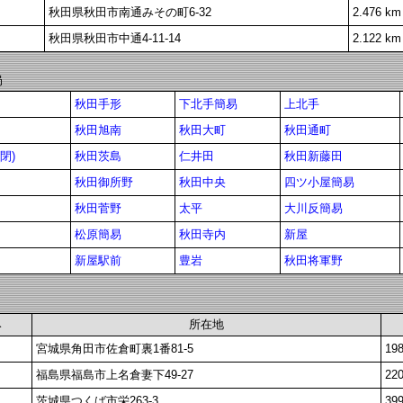
秋田県秋田市南通みその町6-32
2.476 km
秋田県秋田市中通4-11-14
2.122 km
局
秋田手形
下北手簡易
上北手
秋田旭南
秋田大町
秋田通町
閉)
秋田茨島
仁井田
秋田新藤田
秋田御所野
秋田中央
四ツ小屋簡易
秋田菅野
太平
大川反簡易
松原簡易
秋田寺内
新屋
新屋駅前
豊岩
秋田将軍野
み
所在地
宮城県角田市佐倉町裏1番81-5
19
福島県福島市上名倉妻下49-27
22
茨城県つくば市栄263-3
39