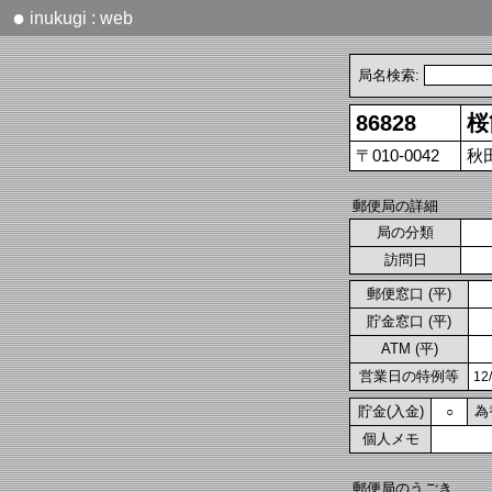
●
inukugi : web
局名検索:
86828
桜
〒010-0042
秋田
郵便局の詳細
局の分類
訪問日
郵便窓口 (平)
貯金窓口 (平)
ATM (平)
営業日の特例等
1
貯金(入金)
為
○
個人メモ
郵便局のうごき