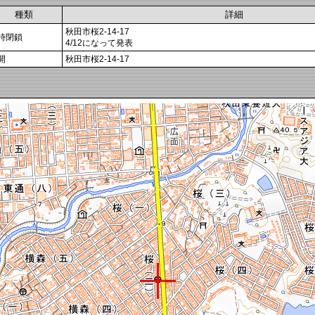
種類
詳細
秋田市桜2-14-17
時閉鎖
4/12になって発表
開
秋田市桜2-14-17