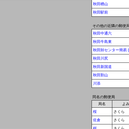
秋田楢山
秋田駅前
その他の近隣の郵便
秋田中通六
秋田牛島東
秋田卸センター簡易 (
秋田川尻
秋田新国道
秋田割山
川添
同名の郵便局
局名
よ
桜
さくら
佐倉
さくら
桜
さくら