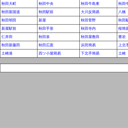
秋田大町
秋田中央
秋田牛島東
秋田
秋田新国道
秋田駅前
大川反簡易
八橋
秋田明田
新屋
秋田菅野
秋田
新屋駅前
秋田手形
秋田寺内
桜簡
仁井田
秋田泉
秋田屋敷田
豊岩
秋田新藤田
秋田広面
浜田簡易
上北
土崎港
四ツ小屋簡易
下北手簡易
土崎