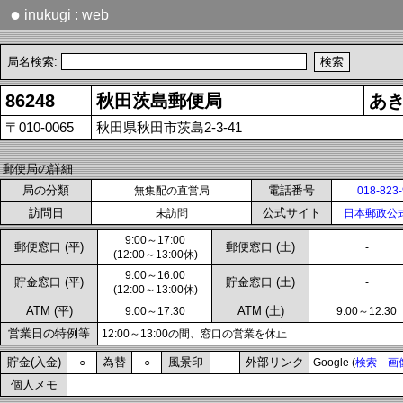
●
inukugi : web
局名検索:
86248
秋田茨島郵便局
あ
〒010-0065
秋田県秋田市茨島2-3-41
郵便局の詳細
局の分類
電話番号
無集配の直営局
018-823
訪問日
公式サイト
未訪問
日本郵政公
9:00～17:00
郵便窓口 (平)
郵便窓口 (土)
-
(12:00～13:00休)
9:00～16:00
貯金窓口 (平)
貯金窓口 (土)
-
(12:00～13:00休)
ATM (平)
ATM (土)
9:00～17:30
9:00～12:30
営業日の特例等
12:00～13:00の間、窓口の営業を休止
貯金(入金)
為替
風景印
外部リンク
○
○
Google (
検索
画
個人メモ