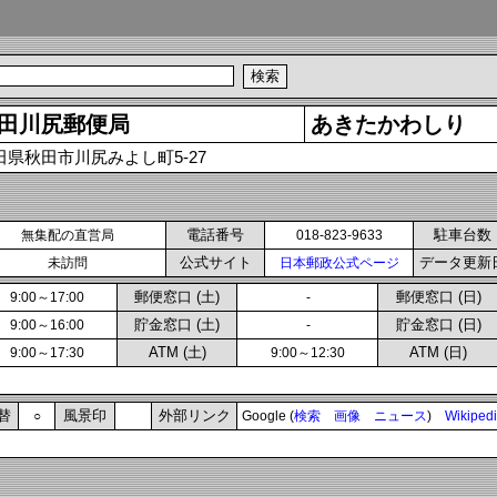
田川尻郵便局
あきたかわしり
田県秋田市川尻みよし町5-27
電話番号
駐車台数
無集配の直営局
018-823-9633
公式サイト
データ更新
未訪問
日本郵政公式ページ
郵便窓口 (土)
郵便窓口 (日)
9:00～17:00
-
貯金窓口 (土)
貯金窓口 (日)
9:00～16:00
-
ATM (土)
ATM (日)
9:00～17:30
9:00～12:30
替
風景印
外部リンク
○
Google (
検索
画像
ニュース
)
Wikiped