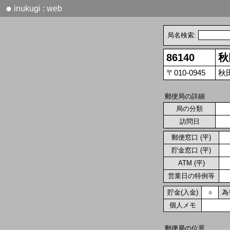
●
inukugi : web
局名検索:
86140
秋
〒010-0945
秋
郵便局の詳細
局の分類
訪問日
郵便窓口 (平)
貯金窓口 (平)
ATM (平)
営業日の特例等
貯金(入金)
為
○
個人メモ
郵便局の位置