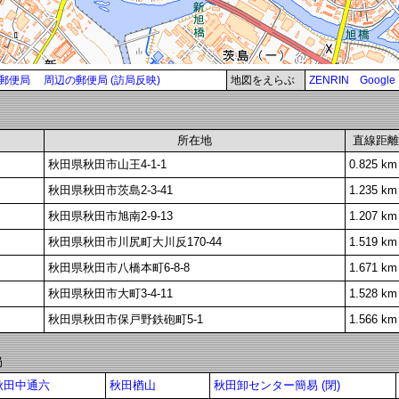
郵便局
周辺の郵便局 (訪局反映)
地図をえらぶ
ZENRIN
Google
所在地
直線距離
秋田県秋田市山王4-1-1
0.825 km
秋田県秋田市茨島2-3-41
1.235 km
秋田県秋田市旭南2-9-13
1.207 km
秋田県秋田市川尻町大川反170-44
1.519 km
秋田県秋田市八橋本町6-8-8
1.671 km
秋田県秋田市大町3-4-11
1.528 km
秋田県秋田市保戸野鉄砲町5-1
1.566 km
局
秋田中通六
秋田楢山
秋田卸センター簡易 (閉)