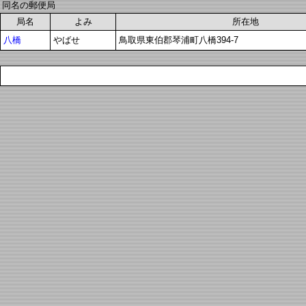
同名の郵便局
局名
よみ
所在地
八橋
やばせ
鳥取県東伯郡琴浦町八橋394-7