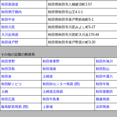
秋田新国道
秋田県秋田市八橋鯲沼町1-57
秋田県庁構内
秋田県秋田市山王4-1-1
秋田中央
秋田県秋田市保戸野鉄砲町5-1
秋田川尻
秋田県秋田市川尻みよし町5-27
大川反簡易
秋田県秋田市川尻町大川反170-44
秋田保戸野
秋田県秋田市保戸野原の町3-20
その他の近隣の郵便局
秋田菅野
秋田将軍野
秋田外旭川
秋田茨島
秋田旭南
秋田割山
秋田泉
土崎港
秋田中通六
秋田駅トピコ
秋田卸センター簡易 (閉)
秋田牛島
土崎
土崎港北簡易
秋田屋敷田
秋田広面
秋田牛島東
横森簡易
飯島駅前簡易 (閉)
上新城
浜田簡易