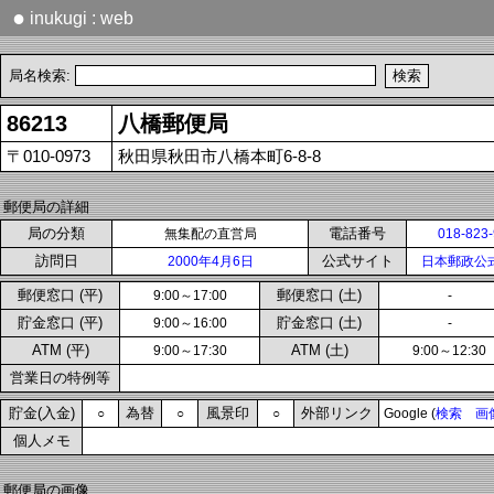
●
inukugi : web
局名検索:
86213
八橋郵便局
〒010-0973
秋田県秋田市八橋本町6-8-8
郵便局の詳細
局の分類
電話番号
無集配の直営局
018-823
訪問日
公式サイト
2000年4月6日
日本郵政公
郵便窓口 (平)
郵便窓口 (土)
9:00～17:00
-
貯金窓口 (平)
貯金窓口 (土)
9:00～16:00
-
ATM (平)
ATM (土)
9:00～17:30
9:00～12:30
営業日の特例等
貯金(入金)
為替
風景印
外部リンク
○
○
○
Google (
検索
画
個人メモ
郵便局の画像