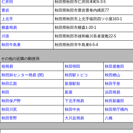
仁井田
秋田県秋田市仁井田本町6-3-5
豊岩
秋田県秋田市豊岩豊巻内縄尻77
上北手
秋田県秋田市上北手猿田四ツ小屋163-1
横森簡易
秋田県秋田市横森1-20-1
川添
秋田県秋田市雄和椿川長者屋敷22-5
秋田牛島東
秋田県秋田市牛島東6-5-4
その他の近隣の郵便局
桜簡易
秋田明田
秋田屋敷田
秋田卸センター簡易 (閉)
秋田駅トピコ
秋田楢山
秋田広面
新屋駅前
秋田手形
和田
新屋
浜田簡易
秋田保戸野
下北手簡易
秋田新藤田
秋田川尻
秋田中央
秋田県庁構内
秋田菅野
大川反簡易
八橋