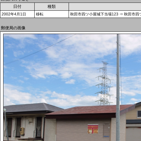
日付
種類
2002年4月1日
移転
秋田市四ツ小屋城下当場123 ⇒ 秋田市四ツ
郵便局の画像