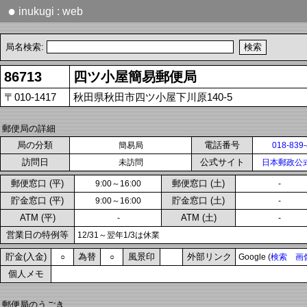
●
inukugi : web
局名検索:
86713
四ツ小屋簡易郵便局
〒010-1417
秋田県秋田市四ツ小屋下川原140-5
郵便局の詳細
局の分類
電話番号
簡易局
018-839
訪問日
公式サイト
未訪問
日本郵政公
郵便窓口 (平)
郵便窓口 (土)
9:00～16:00
-
貯金窓口 (平)
貯金窓口 (土)
9:00～16:00
-
ATM (平)
ATM (土)
-
-
営業日の特例等
12/31～翌年1/3は休業
貯金(入金)
為替
風景印
外部リンク
○
○
Google (
検索
画
個人メモ
郵便局のうごき