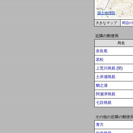
大きなマップ
周辺の
近隣の郵便局
局名
奈良尾
若松
上荒川簡易 (閉)
土井浦簡易
鯛之浦
阿瀬津簡易
七目簡易
その他の近隣の郵便
青方