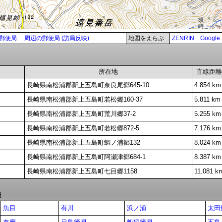
郵便局
周辺の郵便局 (訪局反映)
地図をえらぶ
ZENRIN
Google
所在地
直線距離
長崎県南松浦郡新上五島町奈良尾郷645-10
4.854 km
長崎県南松浦郡新上五島町若松郷160-37
5.811 km
長崎県南松浦郡新上五島町荒川郷37-2
5.255 km
長崎県南松浦郡新上五島町若松郷872-5
7.176 km
長崎県南松浦郡新上五島町鯛ノ浦郷132
8.024 km
長崎県南松浦郡新上五島町阿瀬津郷684-1
8.387 km
長崎県南松浦郡新上五島町七目郷1158
11.081 k
局
魚目
有川
浜ノ浦
太田