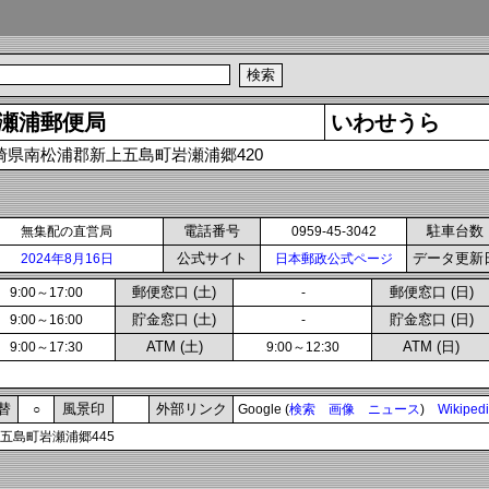
瀬浦郵便局
いわせうら
崎県南松浦郡新上五島町岩瀬浦郷420
電話番号
駐車台数
無集配の直営局
0959-45-3042
公式サイト
データ更新
2024年8月16日
日本郵政公式ページ
郵便窓口 (土)
郵便窓口 (日)
9:00～17:00
-
貯金窓口 (土)
貯金窓口 (日)
9:00～16:00
-
ATM (土)
ATM (日)
9:00～17:30
9:00～12:30
替
風景印
外部リンク
○
Google (
検索
画像
ニュース
)
Wikiped
上五島町岩瀬浦郷445