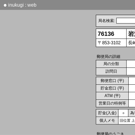
●
inukugi : web
局名検索:
76136
岩
〒853-3102
長
郵便局の詳細
局の分類
訪問日
郵便窓口 (平)
貯金窓口 (平)
ATM (平)
営業日の特例等
貯金(入金)
為
○
個人メモ
旧位置 
郵便局のうごき