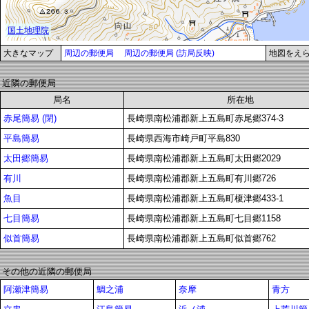
大きなマップ
周辺の郵便局
周辺の郵便局 (訪局反映)
地図をえ
近隣の郵便局
局名
所在地
赤尾簡易 (閉)
長崎県南松浦郡新上五島町赤尾郷374-3
平島簡易
長崎県西海市崎戸町平島830
太田郷簡易
長崎県南松浦郡新上五島町太田郷2029
有川
長崎県南松浦郡新上五島町有川郷726
魚目
長崎県南松浦郡新上五島町榎津郷433-1
七目簡易
長崎県南松浦郡新上五島町七目郷1158
似首簡易
長崎県南松浦郡新上五島町似首郷762
その他の近隣の郵便局
阿瀬津簡易
鯛之浦
奈摩
青方