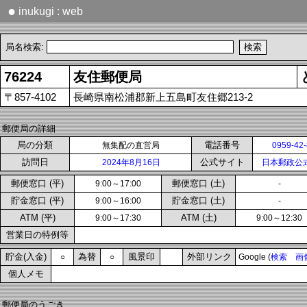
●
inukugi : web
局名検索:
76224
友住郵便局
〒857-4102
長崎県南松浦郡新上五島町友住郷213-2
郵便局の詳細
局の分類
電話番号
無集配の直営局
0959-42
訪問日
公式サイト
2024年8月16日
日本郵政公
郵便窓口 (平)
郵便窓口 (土)
9:00～17:00
-
貯金窓口 (平)
貯金窓口 (土)
9:00～16:00
-
ATM (平)
ATM (土)
9:00～17:30
9:00～12:30
営業日の特例等
貯金(入金)
為替
風景印
外部リンク
○
○
Google (
検索
画
個人メモ
郵便局のうごき