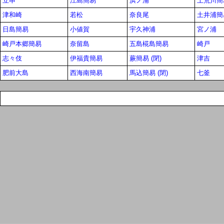
立串
江島簡易
浜ノ浦
上荒川簡易
津和崎
若松
奈良尾
土井浦簡
日島簡易
小値賀
宇久神浦
宮ノ浦
崎戸本郷簡易
奈留島
五島椛島簡易
崎戸
志々伎
伊福貴簡易
蕨簡易 (閉)
津吉
肥前大島
西海南簡易
馬込簡易 (閉)
七釜