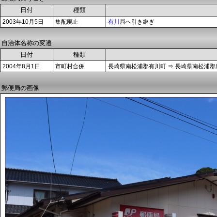
日付
種類
2003年10月5日
集配廃止
有川
局へ引き継ぎ
自治体名称の変遷
日付
種類
2004年8月1日
市町村合併
長崎県南松浦郡有川町 ⇒ 長崎県南松浦
郵便局の画像