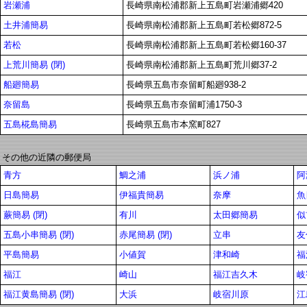
岩瀬浦
長崎県南松浦郡新上五島町岩瀬浦郷420
土井浦簡易
長崎県南松浦郡新上五島町若松郷872-5
若松
長崎県南松浦郡新上五島町若松郷160-37
上荒川簡易 (閉)
長崎県南松浦郡新上五島町荒川郷37-2
船廻簡易
長崎県五島市奈留町船廻938-2
奈留島
長崎県五島市奈留町浦1750-3
五島椛島簡易
長崎県五島市本窯町827
その他の近隣の郵便局
青方
鯛之浦
浜ノ浦
阿
日島簡易
伊福貴簡易
奈摩
魚
蕨簡易 (閉)
有川
太田郷簡易
似
五島小串簡易 (閉)
赤尾簡易 (閉)
立串
友
平島簡易
小値賀
津和崎
福
福江
崎山
福江吉久木
岐
福江黄島簡易 (閉)
大浜
岐宿川原
江