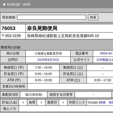
●
inukugi : web
局名検索:
76053
奈良尾郵便局
〒853-3199
長崎県南松浦郡新上五島町奈良尾郷645-10
郵便局の詳細
局の分類
電話番号
小規模な集配直営局
0959-44
訪問日
公式サイト
2024年8月16日
日本郵政公
郵便窓口 (平)
郵便窓口 (土)
7:30～16:00
-
貯金窓口 (平)
貯金窓口 (土)
9:00～16:00
-
ATM (平)
ATM (土)
8:45～18:00
9:00～17:00
営業日の特例等
集配担当区
統括する分室等
福江(奈良尾)
-
貯金(入金)
為替
風景印
外部リンク
○
○
○
Google (
検索
画
個人メモ