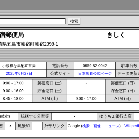
宿郵便局
きしく
崎県五島市岐宿町岐宿2398-1
電話番号
駐車台数
小規模な集配直営局
0959-82-0042
公式サイト
データ更新
2025年6月27日
日本郵政公式ページ
郵便窓口 (土)
郵便窓口 (日)
9:00～17:00
-
貯金窓口 (土)
貯金窓口 (日)
9:00～16:00
-
ATM (土)
ATM (日)
8:45～18:00
9:00～17:00
統括する分室等
ゆうちょ銀行支店
(岐宿)
-
替
風景印
外部リンク
○
Google (
検索
画像
ニュース
)
Wikiped