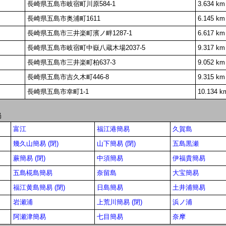
長崎県五島市岐宿町川原584-1
3.634 km
長崎県五島市奥浦町1611
6.145 km
長崎県五島市三井楽町濱ノ畔1287-1
6.617 km
長崎県五島市岐宿町中嶽八蔵木場2037-5
9.317 km
長崎県五島市三井楽町柏637-3
9.052 km
長崎県五島市吉久木町446-8
9.315 km
長崎県五島市幸町1-1
10.134 k
局
富江
福江港簡易
久賀島
幾久山簡易 (閉)
山下簡易 (閉)
五島黒瀬
蕨簡易 (閉)
中須簡易
伊福貴簡易
五島椛島簡易
奈留島
大宝簡易
福江黄島簡易 (閉)
日島簡易
土井浦簡易
岩瀬浦
上荒川簡易 (閉)
浜ノ浦
阿瀬津簡易
七目簡易
奈摩