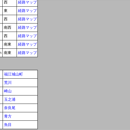
西
経路マップ
東
経路マップ
西
経路マップ
南西
経路マップ
西
経路マップ
南東
経路マップ
m
南東
経路マップ
福江城山町
荒川
崎山
玉之浦
奈良尾
青方
魚目