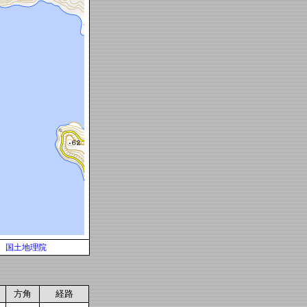
国土地理院
方角
経路