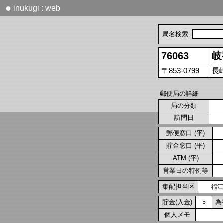
●
inukugi : web
局名検索:
76063
岐
〒853-0799
長
郵便局の詳細
局の分類
訪問日
郵便窓口 (平)
貯金窓口 (平)
ATM (平)
営業日の特例等
集配担当区
福江
貯金(入金)
為
○
個人メモ