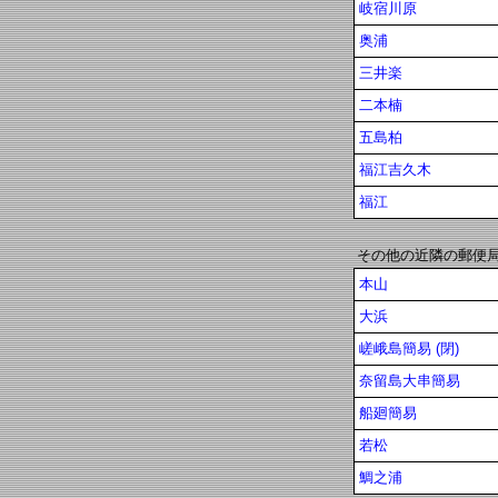
岐宿川原
奥浦
三井楽
二本楠
五島柏
福江吉久木
福江
その他の近隣の郵便
本山
大浜
嵯峨島簡易 (閉)
奈留島大串簡易
船廻簡易
若松
鯛之浦