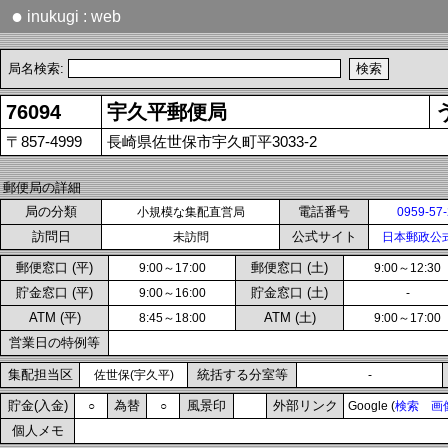
●
inukugi : web
局名検索:
76094
宇久平郵便局
〒857-4999
長崎県佐世保市宇久町平3033-2
郵便局の詳細
局の分類
電話番号
小規模な集配直営局
0959-57
訪問日
公式サイト
未訪問
日本郵政公
郵便窓口 (平)
郵便窓口 (土)
9:00～17:00
9:00～12:30
貯金窓口 (平)
貯金窓口 (土)
9:00～16:00
-
ATM (平)
ATM (土)
8:45～18:00
9:00～17:00
営業日の特例等
集配担当区
統括する分室等
佐世保(宇久平)
-
貯金(入金)
為替
風景印
外部リンク
○
○
Google (
検索
画
個人メモ