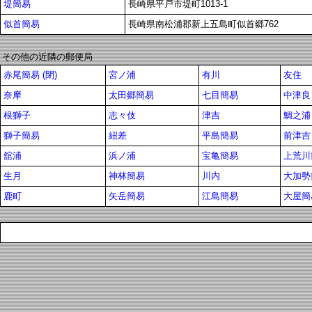
堤簡易
長崎県平戸市堤町1013-1
似首簡易
長崎県南松浦郡新上五島町似首郷762
その他の近隣の郵便局
赤尾簡易 (閉)
宮ノ浦
有川
友住
奈摩
太田郷簡易
七目簡易
中津良
根獅子
志々伎
津吉
鯛之浦
獅子簡易
紐差
平島簡易
前津吉
舘浦
浜ノ浦
宝亀簡易
上荒川簡
生月
神林簡易
川内
大加勢
鹿町
矢岳簡易
江島簡易
大屋簡易