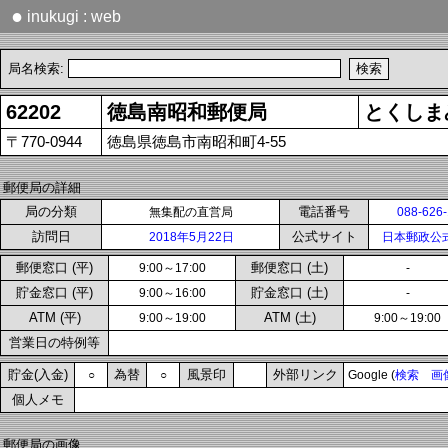
●
inukugi : web
局名検索:
62202
徳島南昭和郵便局
とくしま
〒770-0944
徳島県徳島市南昭和町4-55
郵便局の詳細
局の分類
電話番号
無集配の直営局
088-626
訪問日
公式サイト
2018年5月22日
日本郵政公
郵便窓口 (平)
郵便窓口 (土)
9:00～17:00
-
貯金窓口 (平)
貯金窓口 (土)
9:00～16:00
-
ATM (平)
ATM (土)
9:00～19:00
9:00～19:00
営業日の特例等
貯金(入金)
為替
風景印
外部リンク
○
○
Google (
検索
画
個人メモ
郵便局の画像