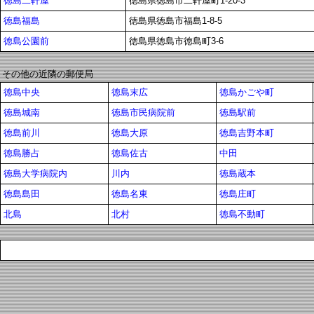
徳島二軒屋
徳島県徳島市二軒屋町1-20-3
徳島福島
徳島県徳島市福島1-8-5
徳島公園前
徳島県徳島市徳島町3-6
その他の近隣の郵便局
徳島中央
徳島末広
徳島かごや町
徳島城南
徳島市民病院前
徳島駅前
徳島前川
徳島大原
徳島吉野本町
徳島勝占
徳島佐古
中田
徳島大学病院内
川内
徳島蔵本
徳島島田
徳島名東
徳島庄町
北島
北村
徳島不動町