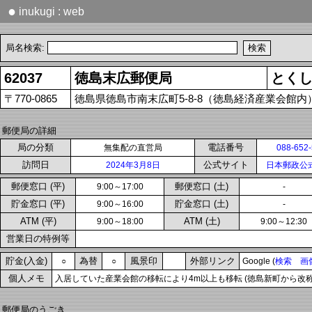
●
inukugi : web
局名検索:
62037
徳島末広郵便局
とく
〒770-0865
徳島県徳島市南末広町5-8-8（徳島経済産業会館内
郵便局の詳細
局の分類
電話番号
無集配の直営局
088-652
訪問日
公式サイト
2024年3月8日
日本郵政公
郵便窓口 (平)
郵便窓口 (土)
9:00～17:00
-
貯金窓口 (平)
貯金窓口 (土)
9:00～16:00
-
ATM (平)
ATM (土)
9:00～18:00
9:00～12:30
営業日の特例等
貯金(入金)
為替
風景印
外部リンク
○
○
Google (
検索
画
個人メモ
入居していた産業会館の移転により4m以上も移転 (徳島新町から改称
郵便局のうごき