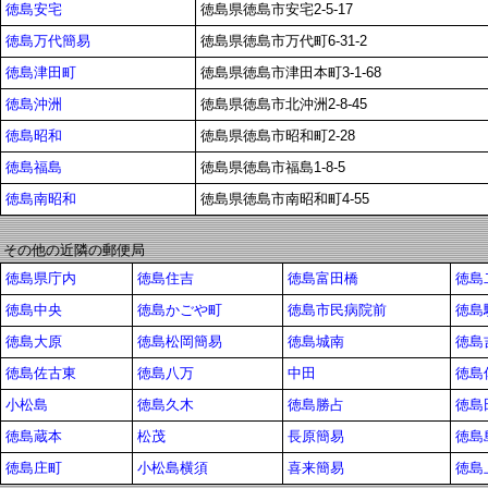
徳島安宅
徳島県徳島市安宅2-5-17
徳島万代簡易
徳島県徳島市万代町6-31-2
徳島津田町
徳島県徳島市津田本町3-1-68
徳島沖洲
徳島県徳島市北沖洲2-8-45
徳島昭和
徳島県徳島市昭和町2-28
徳島福島
徳島県徳島市福島1-8-5
徳島南昭和
徳島県徳島市南昭和町4-55
その他の近隣の郵便局
徳島県庁内
徳島住吉
徳島富田橋
徳島
徳島中央
徳島かごや町
徳島市民病院前
徳島
徳島大原
徳島松岡簡易
徳島城南
徳島
徳島佐古東
徳島八万
中田
徳島
小松島
徳島久木
徳島勝占
徳島
徳島蔵本
松茂
長原簡易
徳島
徳島庄町
小松島横須
喜来簡易
徳島