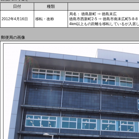
日付
種類
局名： 徳島新町 ⇒ 徳島末広
2012年4月16日
移転・改称
徳島市西新町2-5 ⇒ 徳島市南末広町5-8
4km以上もの距離を移転しているが入居
郵便局の画像