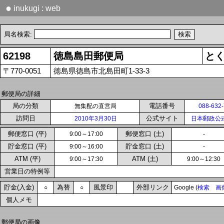
●
inukugi : web
局名検索:
62198
徳島島田郵便局
と
〒770-0051
徳島県徳島市北島田町1-33-3
郵便局の詳細
局の分類
電話番号
無集配の直営局
088-632
訪問日
公式サイト
2010年3月30日
日本郵政公
郵便窓口 (平)
郵便窓口 (土)
9:00～17:00
-
貯金窓口 (平)
貯金窓口 (土)
9:00～16:00
-
ATM (平)
ATM (土)
9:00～17:30
9:00～12:30
営業日の特例等
貯金(入金)
為替
風景印
外部リンク
○
○
Google (
検索
画
個人メモ
郵便局の画像