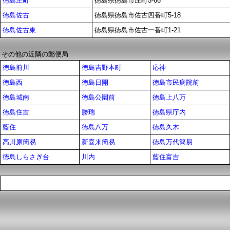
徳島庄町
徳島県徳島市庄町5-66
徳島佐古
徳島県徳島市佐古四番町5-18
徳島佐古東
徳島県徳島市佐古一番町1-21
その他の近隣の郵便局
徳島前川
徳島吉野本町
応神
徳島西
徳島日開
徳島市民病院前
徳島城南
徳島公園前
徳島上八万
徳島住吉
勝瑞
徳島県庁内
藍住
徳島八万
徳島久木
高川原簡易
新喜来簡易
徳島万代簡易
徳島しらさぎ台
川内
藍住富吉