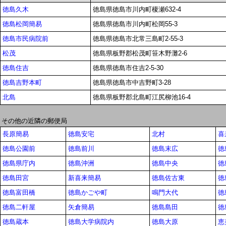
徳島久木
徳島県徳島市川内町榎瀬632-4
徳島松岡簡易
徳島県徳島市川内町松岡55-3
徳島市民病院前
徳島県徳島市北常三島町2-55-3
松茂
徳島県板野郡松茂町笹木野灘2-6
徳島住吉
徳島県徳島市住吉2-5-30
徳島吉野本町
徳島県徳島市中吉野町3-28
北島
徳島県板野郡北島町江尻柳池16-4
その他の近隣の郵便局
長原簡易
徳島安宅
北村
喜
徳島公園前
徳島前川
徳島末広
徳
徳島県庁内
徳島沖洲
徳島中央
徳
徳島田宮
新喜来簡易
徳島佐古東
徳
徳島富田橋
徳島かごや町
鳴門大代
徳
徳島二軒屋
矢倉簡易
徳島島田
徳
徳島蔵本
徳島大学病院内
徳島大原
恵