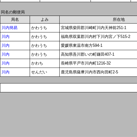
同名の郵便局
局名
よみ
所在地
川内簡易
かわうち
宮城県柴田郡川崎町川内天神前251-1
川内
かわうち
福島県双葉郡川内村下川内宮ノ下515-2
川内
かわうち
愛媛県東温市南方594-1
川内
かわうち
高知県吾川郡いの町鎌田407-1
川内
かわち
長崎県平戸市川内町1216-32
川内
せんだい
鹿児島県薩摩川内市西向田町2-5