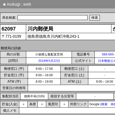
●
inukugi : web
局名検索:
62097
川内郵便局
〒771-0199
徳島県徳島市川内町沖島243-1
郵便局の詳細
局の分類
電話番号
小規模な集配直営局
088-665
訪問日
公式サイト
2018年5月22日
日本郵政公
郵便窓口 (平)
郵便窓口 (土)
9:00～17:00
-
貯金窓口 (平)
貯金窓口 (土)
9:00～16:00
-
ATM (平)
ATM (土)
8:00～19:00
9:00～18:00
営業日の特例等
集配担当区
統括する分室等
徳島中央(川内)
-
貯金(入金)
為替
風景印
外部リンク
○
○
○
Google (
検索
画
個人メモ