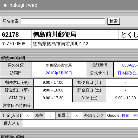
●
inukugi : web
局名検索:
62178
徳島前川郵便局
とく
〒770-0808
徳島県徳島市南前川町4-42
郵便局の詳細
局の分類
電話番号
無集配の直営局
088-625
訪問日
公式サイト
2010年3月30日
日本郵政公
郵便窓口 (平)
郵便窓口 (土)
9:00～17:00
-
貯金窓口 (平)
貯金窓口 (土)
9:00～16:00
-
ATM (平)
ATM (土)
9:00～17:30
9:00～12:30
営業日の特例等
貯金(入金)
為替
風景印
外部リンク
○
○
○
Google (
検索
画
個人メモ
郵便局の画像