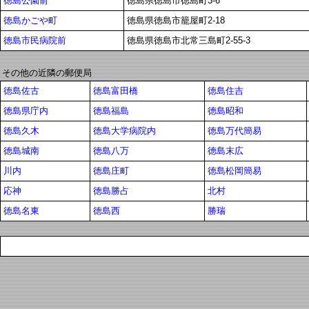
徳島公園前
徳島県徳島市徳島町3-6
徳島かごや町
徳島県徳島市籠屋町2-18
徳島市民病院前
徳島県徳島市北常三島町2-55-3
その他の近隣の郵便局
徳島佐古
徳島富田橋
徳島住吉
徳島県庁内
徳島福島
徳島昭和
徳島久木
徳島大学病院内
徳島万代簡易
徳島城南
徳島八万
徳島末広
川内
徳島庄町
徳島松岡簡易
応神
徳島勝占
北村
徳島名東
徳島西
勝瑞