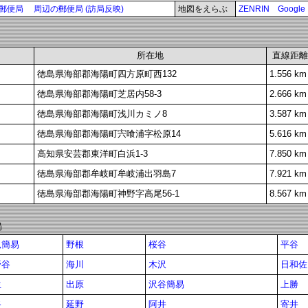
郵便局
周辺の郵便局 (訪局反映)
地図をえらぶ
ZENRIN
Google
所在地
直線距離
徳島県海部郡海陽町四方原町西132
1.556 km
徳島県海部郡海陽町芝居内58-3
2.666 km
徳島県海部郡海陽町浅川カミノ8
3.587 km
徳島県海部郡海陽町宍喰浦字松原14
5.616 km
高知県安芸郡東洋町白浜1-3
7.850 km
徳島県海部郡牟岐町牟岐浦出羽島7
7.921 km
徳島県海部郡海陽町神野字高尾56-1
8.567 km
局
見簡易
野根
桜谷
平谷
野谷
海川
木沢
日和佐
生
出原
沢谷簡易
上勝
路
延野
阿井
寄井