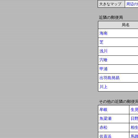
大きなマップ
周辺の
近隣の郵便局
局名
海南
芝
浅川
宍喰
甲浦
出羽島簡易
川上
その他の近隣の郵便
牟岐
生
魚梁瀬
日
赤松
相
佐喜浜
馬