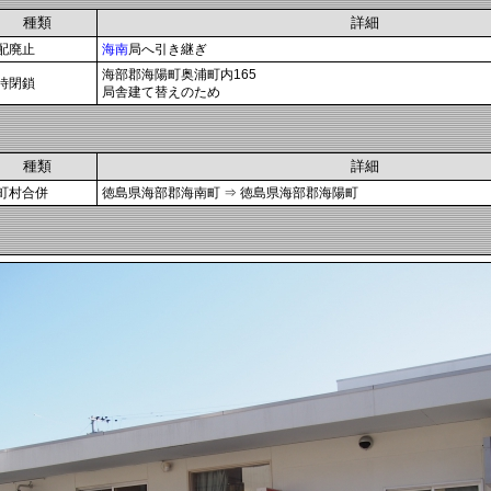
種類
詳細
配廃止
海南
局へ引き継ぎ
海部郡海陽町奥浦町内165
時閉鎖
局舎建て替えのため
種類
詳細
町村合併
徳島県海部郡海南町 ⇒ 徳島県海部郡海陽町