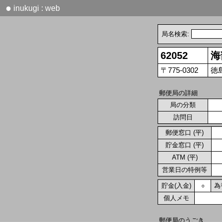
●
inukugi : web
局名検索:
62052
海
〒775-0302
徳
郵便局の詳細
局の分類
訪問日
郵便窓口 (平)
貯金窓口 (平)
ATM (平)
営業日の特例等
貯金(入金)
為
○
個人メモ
郵便局のうごき