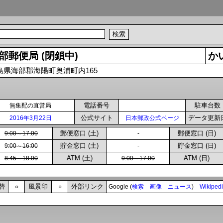
部郵便局 (閉鎖中)
か
島県海部郡海陽町奥浦町内165
電話番号
駐車台数
無集配の直営局
公式サイト
データ更新
2016年3月22日
日本郵政公式ページ
郵便窓口 (土)
郵便窓口 (日)
9:00～17:00
-
貯金窓口 (土)
貯金窓口 (日)
9:00～16:00
-
ATM (土)
ATM (日)
8:45～18:00
9:00～17:00
替
風景印
外部リンク
○
○
Google (
検索
画像
ニュース
)
Wikiped