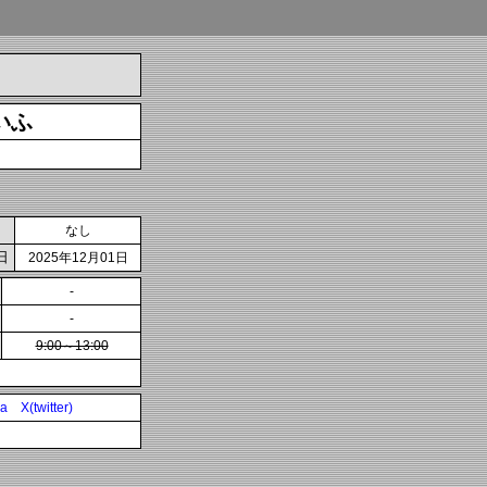
いふ
なし
日
2025年12月01日
-
-
9:00～13:00
ia
X(twitter)