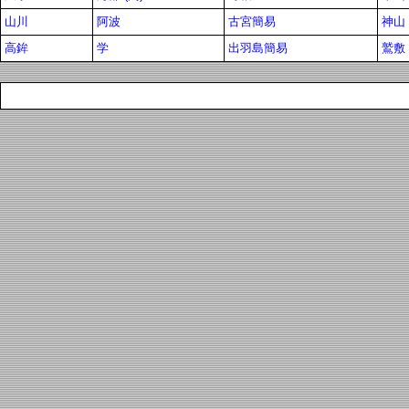
山川
阿波
古宮簡易
神山
高鉾
学
出羽島簡易
鷲敷