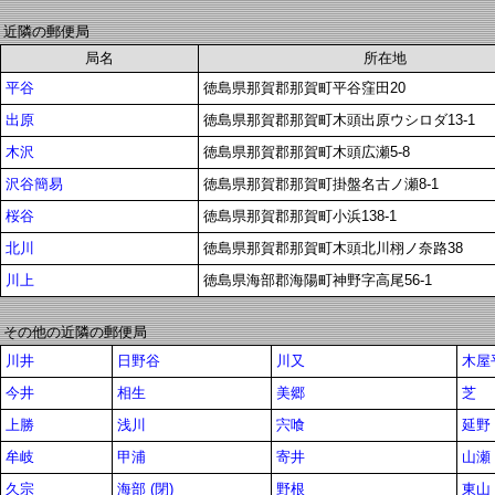
近隣の郵便局
局名
所在地
平谷
徳島県那賀郡那賀町平谷窪田20
出原
徳島県那賀郡那賀町木頭出原ウシロダ13-1
木沢
徳島県那賀郡那賀町木頭広瀬5-8
沢谷簡易
徳島県那賀郡那賀町掛盤名古ノ瀬8-1
桜谷
徳島県那賀郡那賀町小浜138-1
北川
徳島県那賀郡那賀町木頭北川栩ノ奈路38
川上
徳島県海部郡海陽町神野字高尾56-1
その他の近隣の郵便局
川井
日野谷
川又
木屋
今井
相生
美郷
芝
上勝
浅川
宍喰
延野
牟岐
甲浦
寄井
山瀬
久宗
海部 (閉)
野根
東山