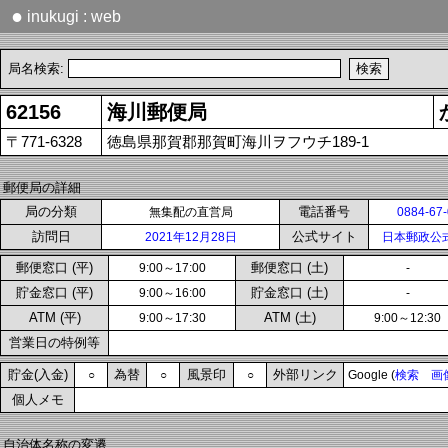
●
inukugi : web
局名検索:
62156
海川郵便局
〒771-6328
徳島県那賀郡那賀町海川ヲフウチ189-1
郵便局の詳細
局の分類
電話番号
無集配の直営局
0884-67
訪問日
公式サイト
2021年12月28日
日本郵政公
郵便窓口 (平)
郵便窓口 (土)
9:00～17:00
-
貯金窓口 (平)
貯金窓口 (土)
9:00～16:00
-
ATM (平)
ATM (土)
9:00～17:30
9:00～12:30
営業日の特例等
貯金(入金)
為替
風景印
外部リンク
○
○
○
Google (
検索
画
個人メモ
自治体名称の変遷