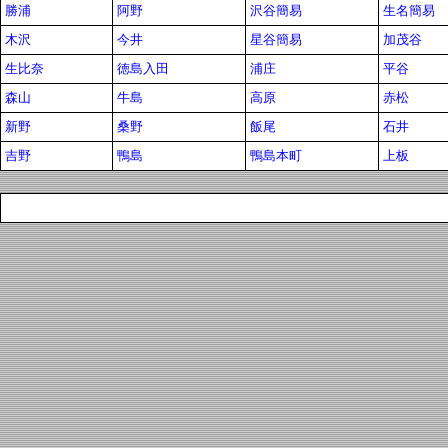
勝浦
阿野
沢谷簡易
生名簡易
木沢
今井
星谷簡易
加茂谷
生比奈
徳島入田
浦庄
平谷
森山
牛島
高原
赤松
新野
桑野
飯尾
石井
吉野
鴨島
鴨島本町
上板