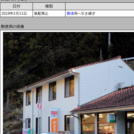
日付
種類
2019年2月11日
集配廃止
勝浦
局へ引き継ぎ
郵便局の画像