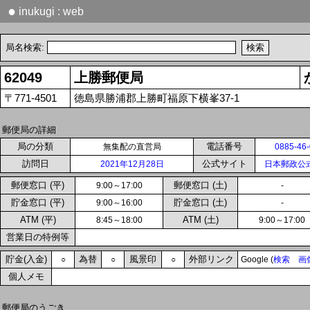
●
inukugi : web
局名検索:
62049
上勝郵便局
〒771-4501
徳島県勝浦郡上勝町福原下横峯37-1
郵便局の詳細
局の分類
電話番号
無集配の直営局
0885-46
訪問日
公式サイト
2021年12月28日
日本郵政公
郵便窓口 (平)
郵便窓口 (土)
9:00～17:00
-
貯金窓口 (平)
貯金窓口 (土)
9:00～16:00
-
ATM (平)
ATM (土)
8:45～18:00
9:00～17:00
営業日の特例等
貯金(入金)
為替
風景印
外部リンク
○
○
○
Google (
検索
画
個人メモ
郵便局のうごき