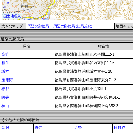
大きなマップ
周辺の郵便局
周辺の郵便局 (訪局反映)
地図をえ
近隣の郵便局
局名
所在地
高鉾
徳島県勝浦郡上勝町正木平間112-1
相生
徳島県那賀郡那賀町谷内立割117-5
坂本
徳島県勝浦郡勝浦町坂本宮平1-10
鬼籠野
徳島県名西郡神山町鬼籠野東分7-12
桜谷
徳島県那賀郡那賀町小浜138-1
阿井
徳島県那賀郡那賀町阿井杉の久保31-1
神山
徳島県名西郡神山町神領西上角352-3
その他の近隣の郵便局
鷲敷
寄井
広野
日野谷