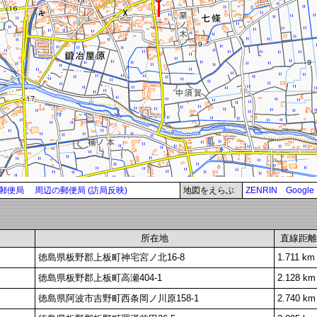
郵便局
周辺の郵便局 (訪局反映)
地図をえらぶ
ZENRIN
Google
所在地
直線距離
徳島県板野郡上板町神宅宮ノ北16-8
1.711 km
徳島県板野郡上板町高瀬404-1
2.128 km
徳島県阿波市吉野町西条岡ノ川原158-1
2.740 km