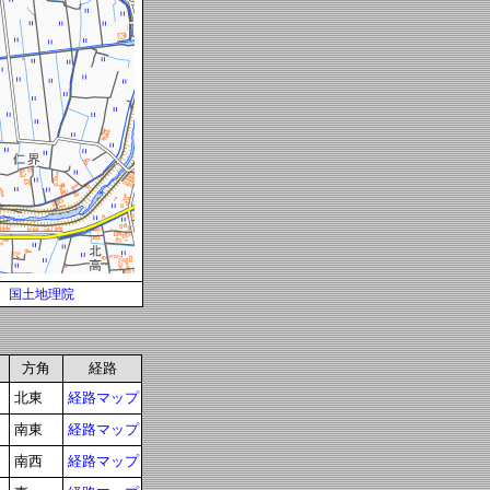
国土地理院
方角
経路
北東
経路マップ
南東
経路マップ
南西
経路マップ