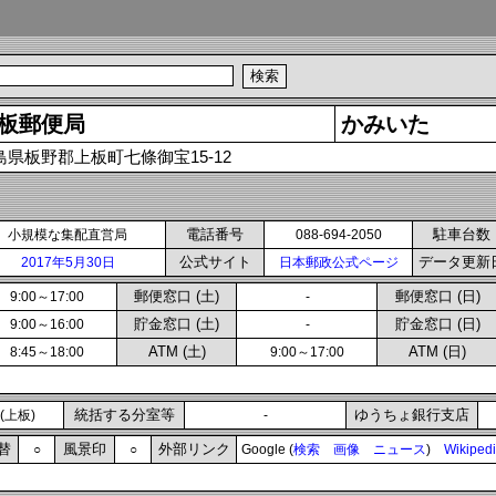
板郵便局
かみいた
島県板野郡上板町七條御宝15-12
電話番号
駐車台数
小規模な集配直営局
088-694-2050
公式サイト
データ更新
2017年5月30日
日本郵政公式ページ
郵便窓口 (土)
郵便窓口 (日)
9:00～17:00
-
貯金窓口 (土)
貯金窓口 (日)
9:00～16:00
-
ATM (土)
ATM (日)
8:45～18:00
9:00～17:00
統括する分室等
ゆうちょ銀行支店
(上板)
-
替
風景印
外部リンク
○
○
Google (
検索
画像
ニュース
)
Wikiped