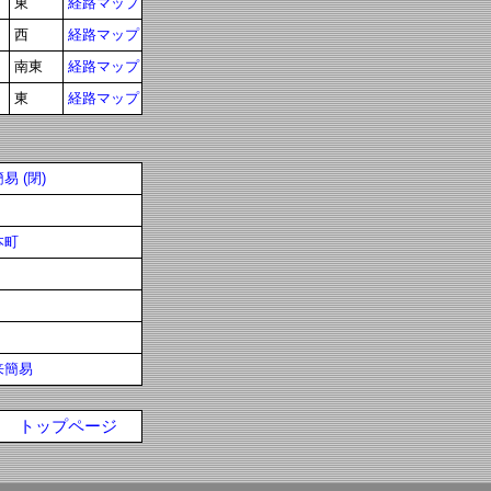
東
経路マップ
西
経路マップ
南東
経路マップ
東
経路マップ
易 (閉)
本町
来簡易
トップページ