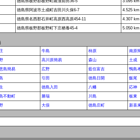
徳島県板野郡板野町羅漢前田36-5
3.095 km
徳島県阿波市土成町吉田川久保6-7
4.525 km
徳島県名西郡石井町高原西高原454-11
4.307 km
徳島県板野郡板野町下庄栖養45-4
5.050 km
局
庄
牛島
柿原
南原簡
野
高川原簡易
森山
土成
恵島簡易
広野
藍住富吉
鴨島
島
引田
徳島日開
飯尾
生
徳島入田
八幡
応神
島不動町
勝瑞
川島
板東
野
大俣
徳島庄町
新喜