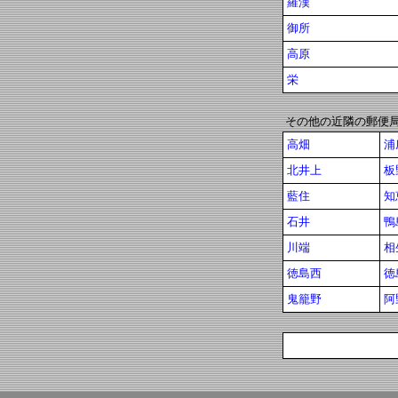
羅漢
御所
高原
栄
その他の近隣の郵便
高畑
浦
北井上
板
藍住
知
石井
鴨
川端
相
徳島西
徳
鬼籠野
阿