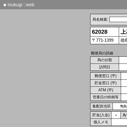
●
inukugi : web
局名検索:
62028
上
〒771-1399
徳
郵便局の詳細
局の分類
訪問日
郵便窓口 (平)
貯金窓口 (平)
ATM (平)
営業日の特例等
集配担当区
鴨島
貯金(入金)
為
○
個人メモ