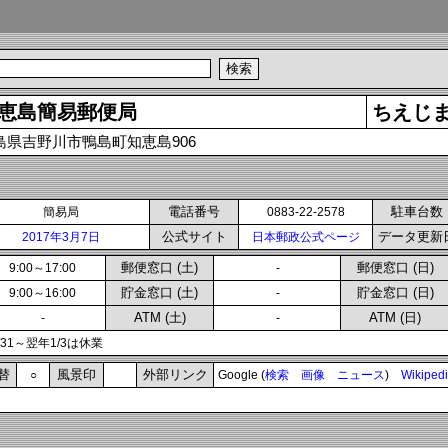
恵島簡易郵便局
ちえじ
島県吉野川市鴨島町知恵島906
電話番号
駐車台数
簡易局
0883-22-2578
公式サイト
データ更新
2017年3月7日
日本郵政公式ページ
郵便窓口 (土)
郵便窓口 (日)
9:00～17:00
-
貯金窓口 (土)
貯金窓口 (日)
9:00～16:00
-
ATM (土)
ATM (日)
-
-
2/31～翌年1/3は休業
替
風景印
外部リンク
○
Google (
検索
画像
ニュース
)
Wikiped