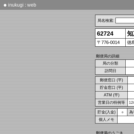
●
inukugi : web
局名検索:
62724
知
〒776-0014
徳
郵便局の詳細
局の分類
訪問日
郵便窓口 (平)
貯金窓口 (平)
ATM (平)
営業日の特例等
1
貯金(入金)
為
○
個人メモ
郵便局のうごき