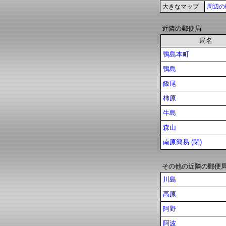
大きなマップ
周辺の
近隣の郵便局
局名
鴨島本町
鴨島
飯尾
柿原
牛島
森山
南原簡易 (閉)
その他の近隣の郵便
川島
高原
阿野
阿波