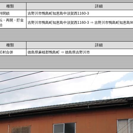
種類
詳細
時閉鎖
吉野川市鴨島町知恵島中須賀西1160-3
転・再開・貯金
吉野川市鴨島町知恵島中須賀西1160-3 ⇒ 吉野川市鴨島町知恵島9
始
種類
詳細
町村合併
徳島県麻植郡鴨島町 ⇒ 徳島県吉野川市