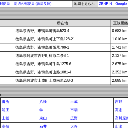
郵便局
周辺の郵便局 (訪局反映)
地図をえらぶ
ZENRIN
Google
所在地
直線距離
徳島県吉野川市鴨島町鴨島523-4
0.683 km
徳島県吉野川市鴨島町上下島128-21
1.016 km
徳島県吉野川市鴨島町飯尾799-1
1.741 km
徳島県阿波市吉野町柿原二条8-1
2.137 km
徳島県吉野川市鴨島町牛島1275-6
2.675 km
徳島県吉野川市鴨島町山路1081-4
2.352 km
徳島県阿波市土成町土成南原288-3
2.895 km
局
御所
八幡
土成
吉野
浦庄
学
市場
高志
上板
東山
広野
高川原
高畑
石井
大俣
山瀬