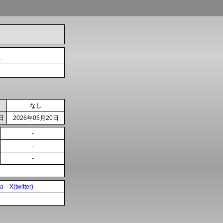
ま
なし
日
2026年05月20日
-
-
-
ia
X(twitter)