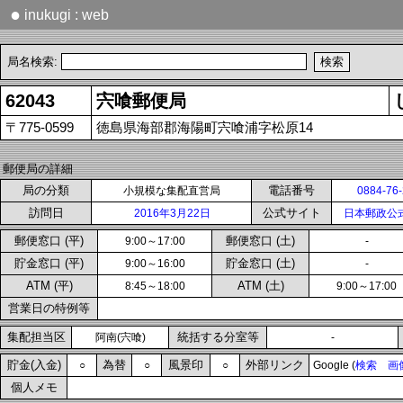
●
inukugi : web
局名検索:
62043
宍喰郵便局
〒775-0599
徳島県海部郡海陽町宍喰浦字松原14
郵便局の詳細
局の分類
電話番号
小規模な集配直営局
0884-76
訪問日
公式サイト
2016年3月22日
日本郵政公
郵便窓口 (平)
郵便窓口 (土)
9:00～17:00
-
貯金窓口 (平)
貯金窓口 (土)
9:00～16:00
-
ATM (平)
ATM (土)
8:45～18:00
9:00～17:00
営業日の特例等
集配担当区
統括する分室等
阿南(宍喰)
-
貯金(入金)
為替
風景印
外部リンク
○
○
○
Google (
検索
画
個人メモ