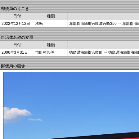
郵便局のうごき
日付
種類
2022年12月12日
移転
海部郡海陽町宍喰浦宍喰350 ⇒ 海部郡海
自治体名称の変遷
日付
種類
2006年3月31日
市町村合併
徳島県海部郡宍喰町 ⇒ 徳島県海部郡海陽
郵便局の画像