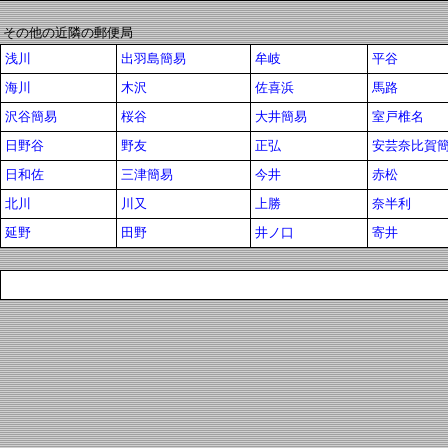
その他の近隣の郵便局
浅川
出羽島簡易
牟岐
平谷
海川
木沢
佐喜浜
馬路
沢谷簡易
桜谷
大井簡易
室戸椎名
日野谷
野友
正弘
安芸奈比賀
日和佐
三津簡易
今井
赤松
北川
川又
上勝
奈半利
延野
田野
井ノ口
寄井