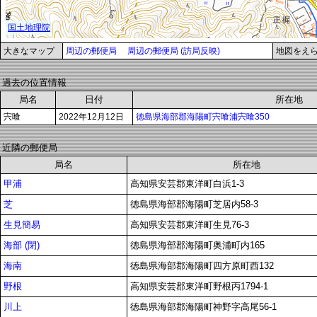
大きなマップ
周辺の郵便局
周辺の郵便局 (訪局反映)
地図をえ
過去の位置情報
局名
日付
所在地
宍喰
2022年12月12日
徳島県海部郡海陽町宍喰浦宍喰350
近隣の郵便局
局名
所在地
甲浦
高知県安芸郡東洋町白浜1-3
芝
徳島県海部郡海陽町芝居内58-3
生見簡易
高知県安芸郡東洋町生見76-3
海部 (閉)
徳島県海部郡海陽町奥浦町内165
海南
徳島県海部郡海陽町四方原町西132
野根
高知県安芸郡東洋町野根丙1794-1
川上
徳島県海部郡海陽町神野字高尾56-1