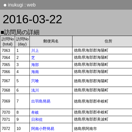
●
inukugi : web
2016-03-22
■訪問局の詳細
訪問No
訪問No
郵便局名
住所
(total)
(day)
徳島県海部郡海陽町
川上
7063
1
徳島県海部郡海陽町
芝
7064
2
徳島県海部郡海陽町
海部
7065
3
徳島県海部郡海陽町
海南
7066
4
宍喰
7067
5
徳島県海部郡海陽町
徳島県海部郡海陽町
浅川
7068
6
出羽島簡易
7069
7
徳島県海部郡牟岐町
徳島県海部郡牟岐町
牟岐
7070
8
徳島県海部郡美波町
日和佐
7071
9
阿南小野簡易
7072
10
徳島県阿南市