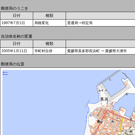
郵便局のうごき
日付
種類
1997年7月1日
局格変化
普通局⇒特定局
自治体名称の変遷
日付
種類
2005年1月11日
市町村合併
愛媛県喜多郡長浜町 ⇒ 愛媛県大洲市
郵便局の位置