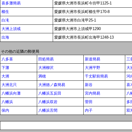
喜多灘簡易
愛媛県大洲市長浜町今坊甲1125-1
櫛生
愛媛県大洲市長浜町櫛生甲170-8
白滝
愛媛県大洲市白滝甲25-1
大洲上須戒
愛媛県大洲市上須戒甲1290
出海
愛媛県大洲市長浜町出海甲1248-13
その他の近隣の郵便局
八多喜
田処簡易
新道簡易
三
下灘
大洲柳沢
大洲平野
大
大洲
満穂
千丈駅前簡易
河
大洲北只
大洲徳ノ森簡易
新谷
喜
八幡浜向灘
八幡浜五反田
宮内簡易
八
八幡浜
八幡浜双岩
菅田
多
保内
八幡浜舌間
内子
双