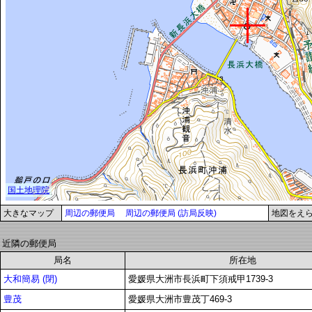
大きなマップ
周辺の郵便局
周辺の郵便局 (訪局反映)
地図をえ
近隣の郵便局
局名
所在地
大和簡易 (閉)
愛媛県大洲市長浜町下須戒甲1739-3
豊茂
愛媛県大洲市豊茂丁469-3