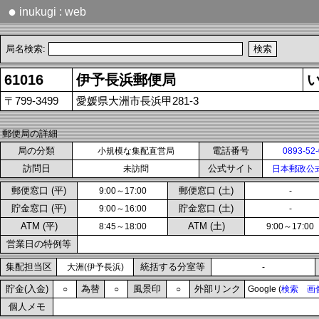
●
inukugi : web
局名検索:
61016
伊予長浜郵便局
〒799-3499
愛媛県大洲市長浜甲281-3
郵便局の詳細
局の分類
電話番号
小規模な集配直営局
0893-52
訪問日
公式サイト
未訪問
日本郵政公
郵便窓口 (平)
郵便窓口 (土)
9:00～17:00
-
貯金窓口 (平)
貯金窓口 (土)
9:00～16:00
-
ATM (平)
ATM (土)
8:45～18:00
9:00～17:00
営業日の特例等
集配担当区
統括する分室等
大洲(伊予長浜)
-
貯金(入金)
為替
風景印
外部リンク
○
○
○
Google (
検索
画
個人メモ