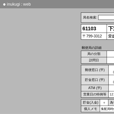
●
inukugi : web
局名検索:
61103
下
〒799-3312
愛
郵便局の詳細
局の分類
訪問日
郵便窓口 (平)
貯金窓口 (平)
ATM (平)
営業日の特例等
1
貯金(入金)
為
○
個人メモ
集配局時