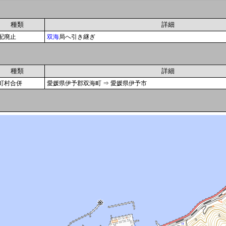
種類
詳細
配廃止
双海
局へ引き継ぎ
種類
詳細
町村合併
愛媛県伊予郡双海町 ⇒ 愛媛県伊予市