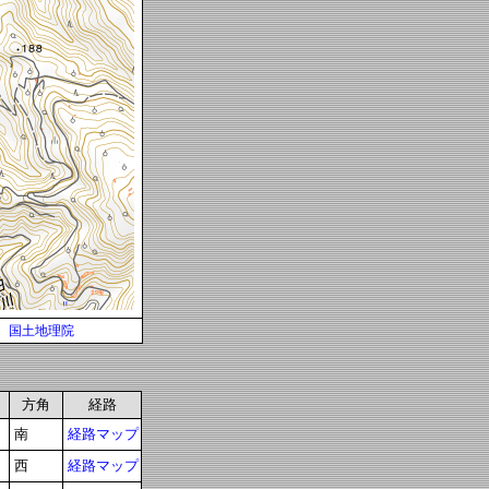
国土地理院
方角
経路
南
経路マップ
西
経路マップ