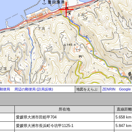
郵便局
周辺の郵便局 (訪局反映)
地図をえらぶ
ZENRIN
Google
所在地
直線距離
愛媛県大洲市田処甲704
5.658 km
愛媛県大洲市長浜町今坊甲1125-1
5.847 km