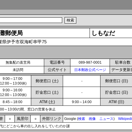
灘郵便局
しもなだ
媛県伊予市双海町串甲75
電話番号
駐車台数
無集配の直営局
089-987-0001
公式サイト
データ更新
未訪問
日本郵政公式ページ
9:00～17:00
郵便窓口 (土)
郵便窓口 (日)
-
(12:00～13:00休)
9:00～16:00
貯金窓口 (土)
貯金窓口 (日)
-
(12:00～13:00休)
ATM (土)
ATM (日)
8:45～18:00
9:00～14:00
2:00～13:00の間、窓口の営業を休止
替
風景印
外部リンク
○
○
Google (
検索
画像
ニュース
)
Wikiped
代にどこから車の出し入れをしていたのか謎