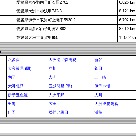
愛媛県喜多郡内子町石畳2702
6.026 km
愛媛県大洲市柳沢甲742-3
8.121 km
愛媛県伊予市双海町上灘甲5830-2
6.792 km
愛媛県喜多郡内子町河内802
8.019 km
愛媛県大洲市春賀甲950
11.062 k
局
八多喜
大洲徳ノ森簡易
新谷
大和簡易 (閉)
立川
菅田
内子
大洲
五十崎
大洲北只
五城簡易 (閉)
伊予市場
伊予五色姫
大洲平野
大川
出海
広田
大洲成能簡易
伊予
松前北黒田
溪筋