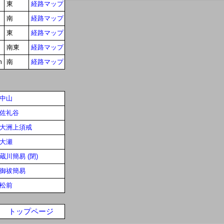
東
経路マップ
南
経路マップ
東
経路マップ
南東
経路マップ
m
南
経路マップ
中山
佐礼谷
大洲上須戒
大瀬
蔵川簡易 (閉)
御祓簡易
松前
トップページ