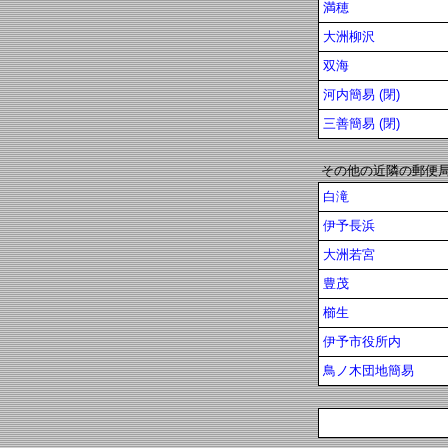
満穂
大洲柳沢
双海
河内簡易 (閉)
三善簡易 (閉)
その他の近隣の郵便
白滝
伊予長浜
大洲若宮
豊茂
櫛生
伊予市役所内
鳥ノ木団地簡易