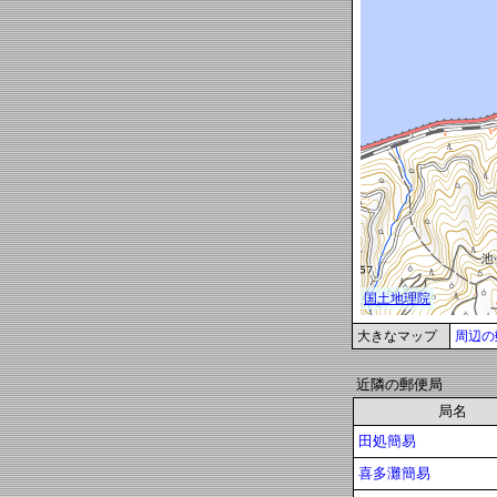
大きなマップ
周辺の
近隣の郵便局
局名
田処簡易
喜多灘簡易