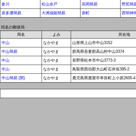
参川
松山余戸
高岡簡易
野尻簡
喜多灘簡易
大洲成能簡易
原町
西明神
同名の郵便局
局名
よみ
所在地
中山
なかやま
山形県上山市中山3152
中山簡易
なかやま
群馬県吾妻郡高山村中山3374
中山
なかやま
長野県松本市中山3773-3
中山
なかやま
鳥取県西伯郡大山町石井垣395-2
中山簡易 (閉)
なかやま
鹿児島県鹿屋市串良町上小原2605-4