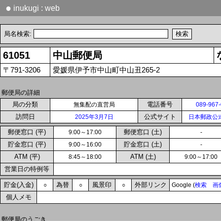
●
inukugi : web
局名検索:
61051
中山郵便局
〒791-3206
愛媛県伊予市中山町中山丑265-2
郵便局の詳細
局の分類
電話番号
無集配の直営局
089-967
訪問日
公式サイト
2025年3月7日
日本郵政公
郵便窓口 (平)
郵便窓口 (土)
9:00～17:00
-
貯金窓口 (平)
貯金窓口 (土)
9:00～16:00
-
ATM (平)
ATM (土)
8:45～18:00
9:00～17:00
営業日の特例等
貯金(入金)
為替
風景印
外部リンク
○
○
○
Google (
検索
画
個人メモ
郵便局のうごき