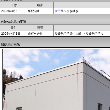
日付
種類
2023年3月6日
集配廃止
伊予
局へ引き継ぎ
自治体名称の変遷
日付
種類
2005年4月1日
市町村合併
愛媛県伊予郡中山町 ⇒ 愛媛県伊予市
郵便局の画像