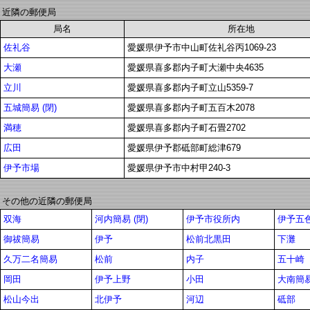
近隣の郵便局
局名
所在地
佐礼谷
愛媛県伊予市中山町佐礼谷丙1069-23
大瀬
愛媛県喜多郡内子町大瀬中央4635
立川
愛媛県喜多郡内子町立山5359-7
五城簡易 (閉)
愛媛県喜多郡内子町五百木2078
満穂
愛媛県喜多郡内子町石畳2702
広田
愛媛県伊予郡砥部町総津679
伊予市場
愛媛県伊予市中村甲240-3
その他の近隣の郵便局
双海
河内簡易 (閉)
伊予市役所内
伊予五
御祓簡易
伊予
松前北黒田
下灘
久万二名簡易
松前
内子
五十崎
岡田
伊予上野
小田
大南簡
松山今出
北伊予
河辺
砥部