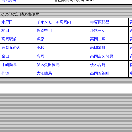
高岡野村
富山県高岡市野村465-2
その他の近隣の郵便局
水戸田
イオンモール高岡内
寺塚原簡易
櫛田
高岡中川
小杉三ケ
高岡駅前
塚原
高岡二塚
高岡丸の内
小杉
高岡能町
金山
高岡
高岡吉久簡易
手崎簡易
伏木矢田簡易
伏木古府
作道
大江簡易
高岡五福町