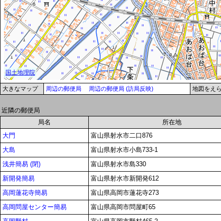
大きなマップ
周辺の郵便局
周辺の郵便局 (訪局反映)
地図をえ
近隣の郵便局
局名
所在地
大門
富山県射水市二口876
大島
富山県射水市小島733-1
浅井簡易 (閉)
富山県射水市島330
新開発簡易
富山県射水市新開発612
高岡蓮花寺簡易
富山県高岡市蓮花寺273
高岡問屋センター簡易
富山県高岡市問屋町65