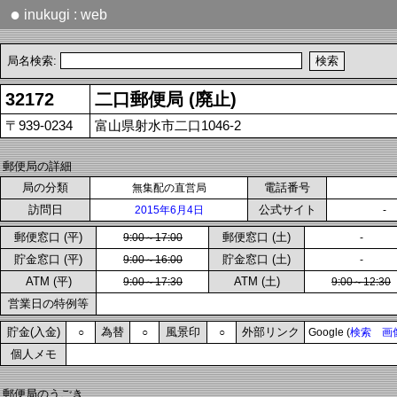
●
inukugi : web
局名検索:
32172
二口郵便局 (廃止)
〒939-0234
富山県射水市二口1046-2
郵便局の詳細
局の分類
電話番号
無集配の直営局
訪問日
公式サイト
2015年6月4日
郵便窓口 (平)
郵便窓口 (土)
9:00～17:00
-
貯金窓口 (平)
貯金窓口 (土)
9:00～16:00
-
ATM (平)
ATM (土)
9:00～17:30
9:00～12:30
営業日の特例等
貯金(入金)
為替
風景印
外部リンク
○
○
○
Google (
検索
画
個人メモ
郵便局のうごき