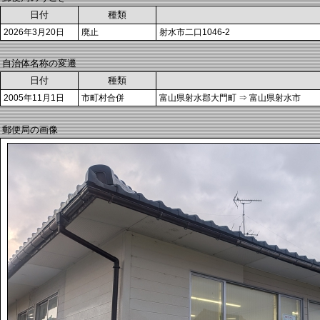
日付
種類
2026年3月20日
廃止
射水市二口1046-2
自治体名称の変遷
日付
種類
2005年11月1日
市町村合併
富山県射水郡大門町 ⇒ 富山県射水市
郵便局の画像