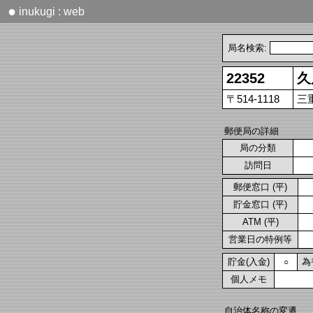
●
inukugi : web
局名検索:
22352
久
〒514-1118
三
郵便局の詳細
局の分類
訪問日
郵便窓口 (平)
貯金窓口 (平)
ATM (平)
営業日の特例等
貯金(入金)
為
○
個人メモ
自治体名称の変遷