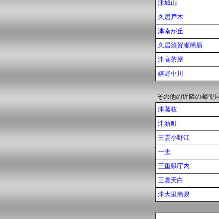
津城山
久居戸木
津南が丘
久居須賀瀬簡易
津高茶屋
嬉野中川
その他の近隣の郵便
津藤枝
津新町
三雲小野江
一志
三重県庁内
三雲天白
津大里簡易