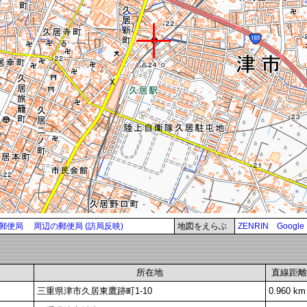
郵便局
周辺の郵便局 (訪局反映)
地図をえらぶ
ZENRIN
Google
所在地
直線距離
三重県津市久居東鷹跡町1-10
0.960 km