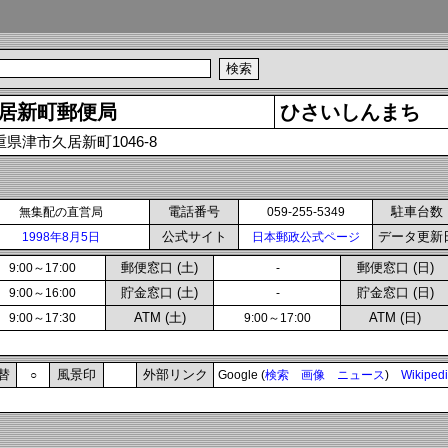
居新町郵便局
ひさいしんまち
重県津市久居新町1046-8
電話番号
駐車台数
無集配の直営局
059-255-5349
公式サイト
データ更新
1998年8月5日
日本郵政公式ページ
郵便窓口 (土)
郵便窓口 (日)
9:00～17:00
-
貯金窓口 (土)
貯金窓口 (日)
9:00～16:00
-
ATM (土)
ATM (日)
9:00～17:30
9:00～17:00
替
風景印
外部リンク
○
Google (
検索
画像
ニュース
)
Wikiped