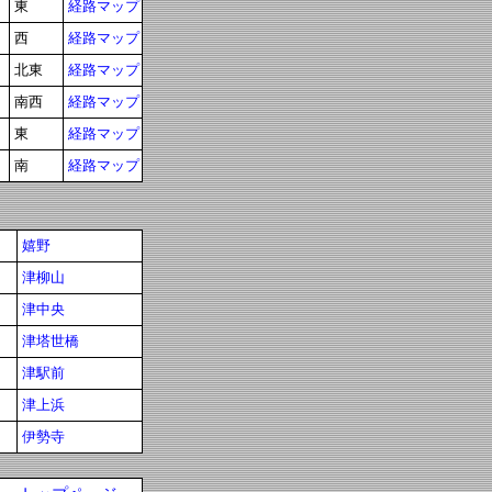
東
経路マップ
西
経路マップ
北東
経路マップ
南西
経路マップ
東
経路マップ
南
経路マップ
嬉野
津柳山
津中央
津塔世橋
津駅前
津上浜
伊勢寺