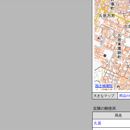
大きなマップ
周辺の
近隣の郵便局
局名
久居