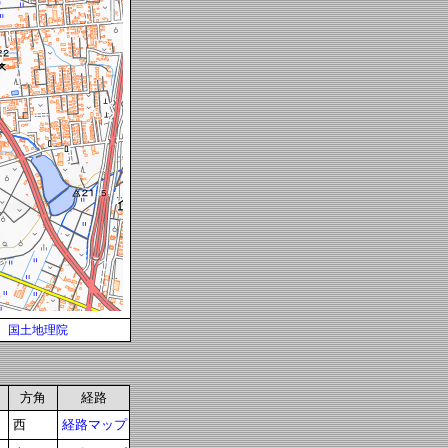
国土地理院
方角
経路
西
経路マップ