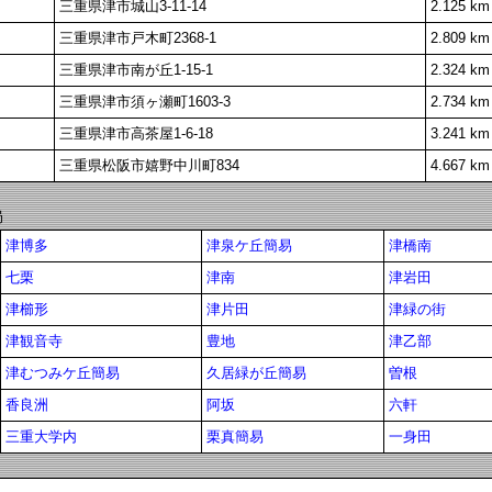
三重県津市城山3-11-14
2.125 km
三重県津市戸木町2368-1
2.809 km
三重県津市南が丘1-15-1
2.324 km
三重県津市須ヶ瀬町1603-3
2.734 km
三重県津市高茶屋1-6-18
3.241 km
三重県松阪市嬉野中川町834
4.667 km
局
津博多
津泉ケ丘簡易
津橋南
七栗
津南
津岩田
津櫛形
津片田
津緑の街
津観音寺
豊地
津乙部
津むつみケ丘簡易
久居緑が丘簡易
曽根
香良洲
阿坂
六軒
三重大学内
栗真簡易
一身田