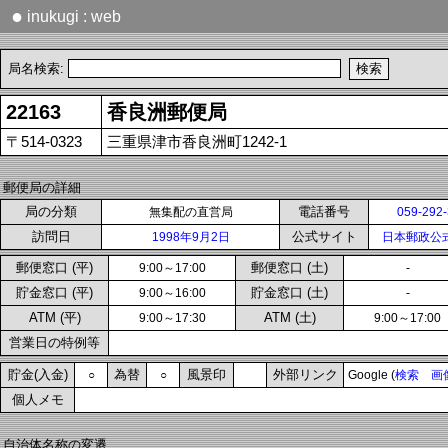
●
inukugi : web
局名検索:
22163
香良洲郵便局
〒514-0323
三重県津市香良洲町1242-1
郵便局の詳細
局の分類
電話番号
無集配の直営局
059-292
訪問日
公式サイト
1998年9月2日
日本郵政公
郵便窓口 (平)
郵便窓口 (土)
9:00～17:00
-
貯金窓口 (平)
貯金窓口 (土)
9:00～16:00
-
ATM (平)
ATM (土)
9:00～17:30
9:00～17:00
営業日の特例等
貯金(入金)
為替
風景印
外部リンク
○
○
Google (
検索
画
個人メモ
自治体名称の変遷