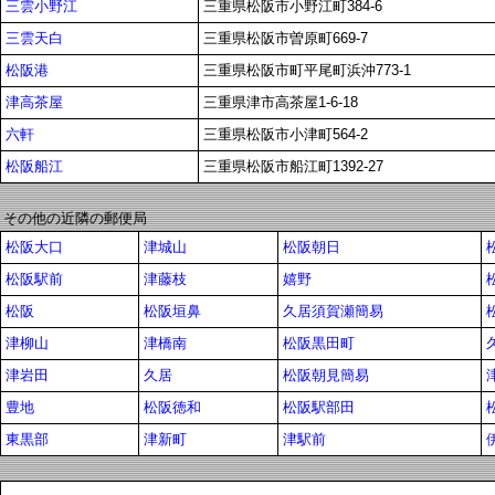
三雲小野江
三重県松阪市小野江町384-6
三雲天白
三重県松阪市曽原町669-7
松阪港
三重県松阪市町平尾町浜沖773-1
津高茶屋
三重県津市高茶屋1-6-18
六軒
三重県松阪市小津町564-2
松阪船江
三重県松阪市船江町1392-27
その他の近隣の郵便局
松阪大口
津城山
松阪朝日
松阪駅前
津藤枝
嬉野
松阪
松阪垣鼻
久居須賀瀬簡易
津柳山
津橋南
松阪黒田町
津岩田
久居
松阪朝見簡易
豊地
松阪徳和
松阪駅部田
東黒部
津新町
津駅前