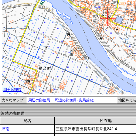
大きなマップ
周辺の郵便局
周辺の郵便局 (訪局反映)
地図をえ
近隣の郵便局
局名
所在地
津南
三重県津市雲出長常町長常北842-4